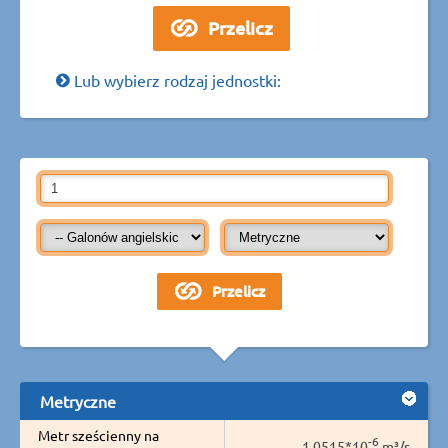
Lub wybierz rodzaj jednostki:
Metryczne
Metr sześcienny na
-6
1,0515*10
m³/s