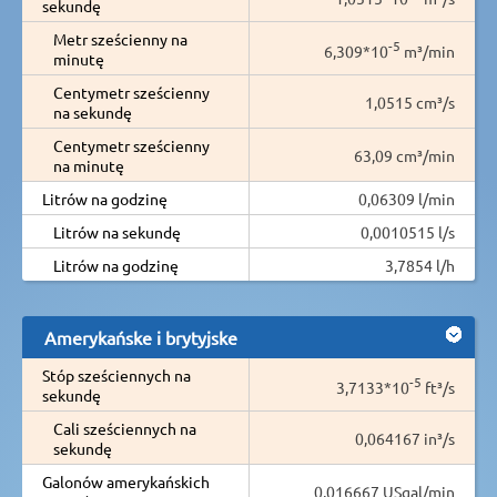
sekundę
Metr sześcienny na
-5
6,309*10
m³/min
minutę
Centymetr sześcienny
1,0515 cm³/s
na sekundę
Centymetr sześcienny
63,09 cm³/min
na minutę
Litrów na godzinę
0,06309 l/min
Litrów na sekundę
0,0010515 l/s
Litrów na godzinę
3,7854 l/h
Amerykańske i brytyjske
Stóp sześciennych na
-5
3,7133*10
ft³/s
sekundę
Cali sześciennych na
0,064167 in³/s
sekundę
Galonów amerykańskich
0,016667 USgal/min