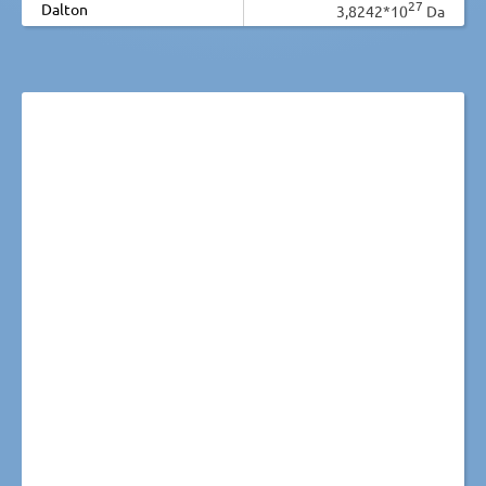
27
Dalton
3,8242*10
Da