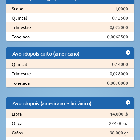
Stone
1,0000
Quintal
0,12500
Trimestre
0,025000
Tonelada
0,0062500
Avoirdupois curto (americano)
Quintal
0,14000
Trimestre
0,028000
Tonelada
0,0070000
Avoirdupois (americano e britânico)
Libra
14,000 lb
Onça
224,00 oz
Grãos
98.000 gr