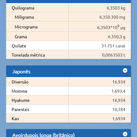
Quilograma
6,3503 kg
Miligrama
6.350.300 mg
9
Micrograma
6,3503*10
µg
Grama
6.350,3 g
Quilate
31.751 carat
Tonelada métrica
0,0063503 t
Japonês
Diversão
16.934
Momme
1.693,4
Hyakume
16,934
Parentes
10,584
Kan
1,6934
Avoirdupois longa (britânico)