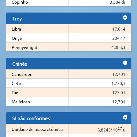
Copinho
3.584 dr
Troy
Libra
17,014
Onça
204,17
Pennyweight
4.083,3
Chinês
Candareen
12.701
Cetro
1.270,1
Tael
127,01
Malicioso
12,701
SI não conformes
27
Unidade de massa atômica
3,8242*10
u