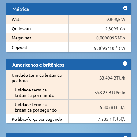
Métrica
Watt
9.809,5 W
Quilowatt
9,8095 kW
Megawatt
0,0098095 MW
-6
Gigawatt
9,8095*10
GW
Americanos e britânicos
Unidade térmica britânica
33.494 BTU/h
por hora
Unidade térmica
558,23 BTU/min
britânica por minuto
Unidade térmica
9,3038 BTU/s
britânica por segundo
Pé libra-força por segundo
7.235,1 ft·lbf/s