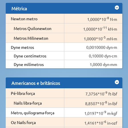
Métrica
-8
Newton metro
1,0000*10
N·m
-11
Metros Quilonewton
1,0000*10
kN·m
-5
Metros Milinewton
1,0000*10
mN·m
Dyne metros
0,0010000 dyn·m
Dyne centímetros
0,10000 dyn·cm
Dyne milímetros
1,0000 dyn·mm
Americanos e britânicos
-9
Pé-libra força
7,3756*10
ft·lbf
-8
Nails libra-força
8,8507*10
in·lbf
-9
Metro, quilograma-força
1,0197*10
m·kgf
-6
Oz Nails força
1,4161*10
in·ozf