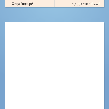
-7
Onça-força pé
1,1801*10
ft·ozf