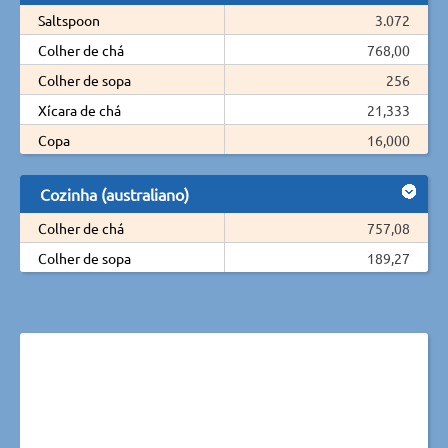
Saltspoon
3.072
Colher de chá
768,00
Colher de sopa
256
Xícara de chá
21,333
Copa
16,000
Cozinha (australiano)
Colher de chá
757,08
Colher de sopa
189,27