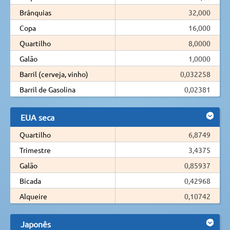
Brânquias
32,000
Copa
16,000
Quartilho
8,0000
Galão
1,0000
Barril (cerveja, vinho)
0,032258
Barril de Gasolina
0,02381
EUA seca
Quartilho
6,8749
Trimestre
3,4375
Galão
0,85937
Bicada
0,42968
Alqueire
0,10742
Japonês