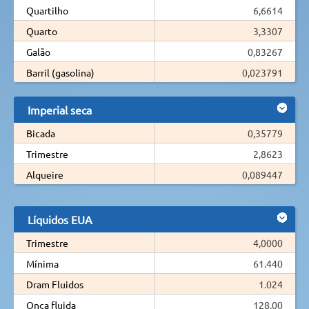
Quartilho
6,6614
Quarto
3,3307
Galão
0,83267
Barril (gasolina)
0,023791
Imperial seca
Bicada
0,35779
Trimestre
2,8623
Alqueire
0,089447
Líquidos EUA
Trimestre
4,0000
Mínima
61.440
Dram Fluidos
1.024
Onça fluida
128,00