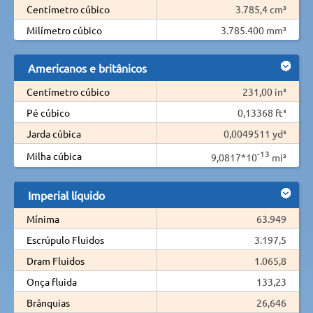
Centímetro cúbico
3.785,4 cm³
Milímetro cúbico
3.785.400 mm³
Americanos e britânicos
Centímetro cúbico
231,00 in³
Pé cúbico
0,13368 ft³
Jarda cúbica
0,0049511 yd³
-13
Milha cúbica
9,0817*10
mi³
Imperial líquido
Mínima
63.949
Escrúpulo Fluidos
3.197,5
Dram Fluidos
1.065,8
Onça fluida
133,23
Brânquias
26,646