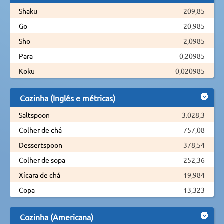
Shaku
209,85
Gō
20,985
Shō
2,0985
Para
0,20985
Koku
0,020985
Cozinha (Inglês e métricas)
Saltspoon
3.028,3
Colher de chá
757,08
Dessertspoon
378,54
Colher de sopa
252,36
Xícara de chá
19,984
Copa
13,323
Cozinha (Americana)