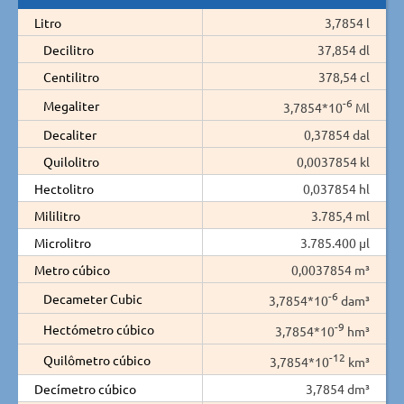
Litro
3,7854 l
Decilitro
37,854 dl
Centilitro
378,54 cl
-6
Megaliter
3,7854*10
Ml
Decaliter
0,37854 dal
Quilolitro
0,0037854 kl
Hectolitro
0,037854 hl
Mililitro
3.785,4 ml
Microlitro
3.785.400 µl
Metro cúbico
0,0037854 m³
-6
Decameter Cubic
3,7854*10
dam³
-9
Hectómetro cúbico
3,7854*10
hm³
-12
Quilômetro cúbico
3,7854*10
km³
Decímetro cúbico
3,7854 dm³