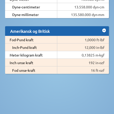
Dyne-centimeter
13.558.000 dyn·cm
Dyne-millimeter
135.580.000 dyn·mm
Amerikansk og Britisk
Fod-Pund kraft
1,0000 ft·lbf
Inch-Pund kraft
12,000 in·lbf
Meter kilogram kraft
0,13825 m·kgf
Inch unse kraft
192 in·ozf
Fod unse-kraft
16 ft·ozf