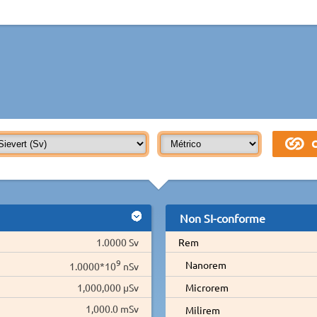
Non SI-conforme
1.0000 Sv
Rem
9
Nanorem
1.0000*10
nSv
1,000,000 µSv
Microrem
1,000.0 mSv
Milirem