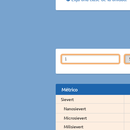
Métrico
Sievert
Nanosievert
Microsievert
Milisievert