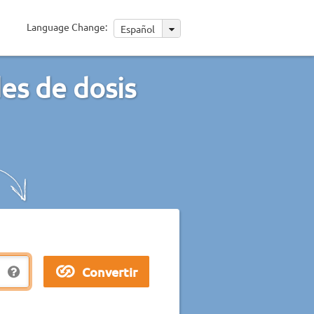
Language Change:
Español
es de dosis