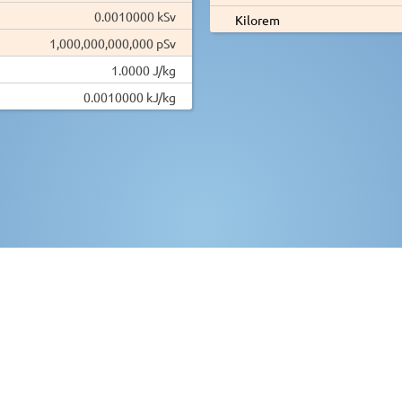
0.0010000 kSv
Kilorem
1,000,000,000,000 pSv
1.0000 J/kg
0.0010000 kJ/kg