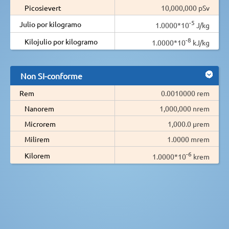
Picosievert
10,000,000 pSv
-5
Julio por kilogramo
1.0000*10
J/kg
-8
Kilojulio por kilogramo
1.0000*10
kJ/kg
Non SI-conforme
Rem
0.0010000 rem
Nanorem
1,000,000 nrem
Microrem
1,000.0 µrem
Milirem
1.0000 mrem
-6
Kilorem
1.0000*10
krem