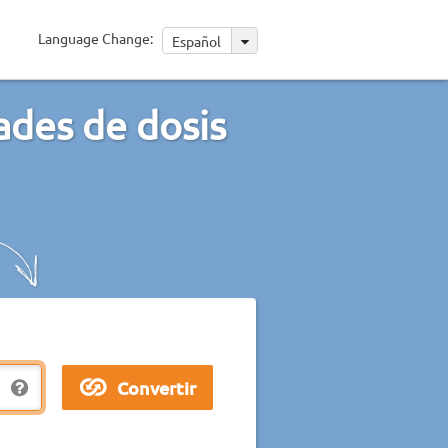
Language Change:
Español
ades de dosis