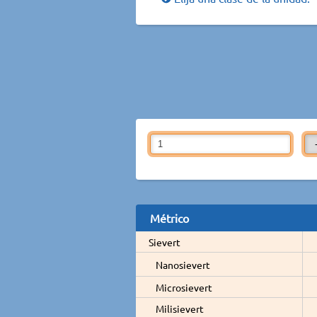
Métrico
Sievert
Nanosievert
Microsievert
Milisievert