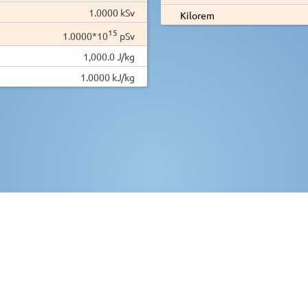
1.0000 kSv
Kilorem
15
1.0000*10
pSv
1,000.0 J/kg
1.0000 kJ/kg