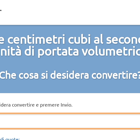
e centimetri cubi al second
nità di portata volumetri
Che cosa si desidera convertire
sidera convertire e premere Invio.
di quote: