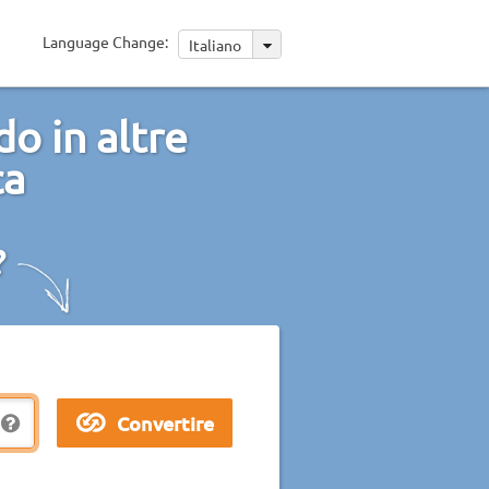
Language Change:
Italiano
o in altre
ca
?