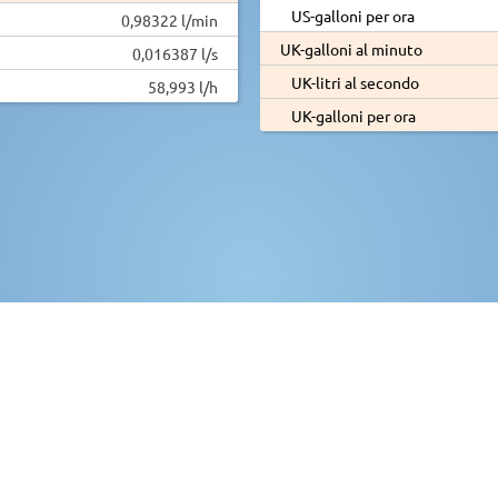
US-galloni per ora
0,98322 l/min
UK-galloni al minuto
0,016387 l/s
UK-litri al secondo
58,993 l/h
UK-galloni per ora