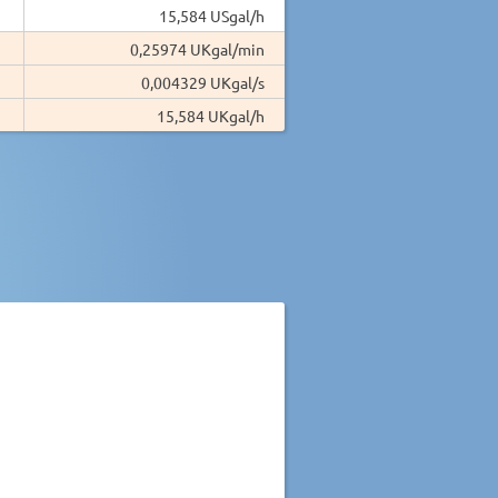
15,584 USgal/h
0,25974 UKgal/min
0,004329 UKgal/s
15,584 UKgal/h