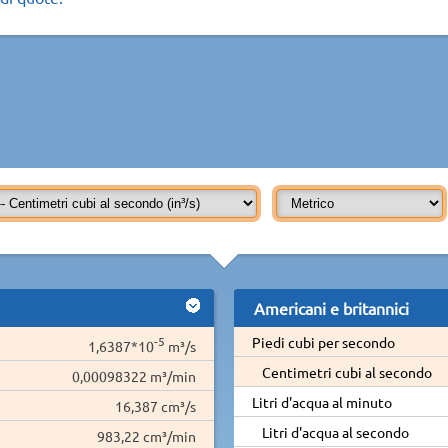
Americani e britannici
-5
Piedi cubi per secondo
1,6387*10
m³/s
Centimetri cubi al secondo
0,00098322 m³/min
Litri d'acqua al minuto
16,387 cm³/s
Litri d'acqua al secondo
983,22 cm³/min