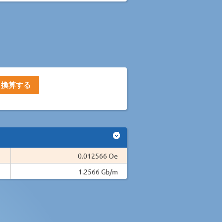
0.012566 Oe
1.2566 Gb/m