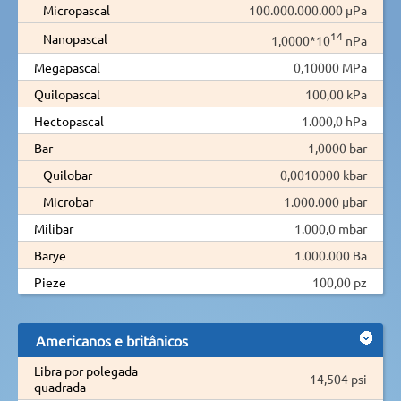
Micropascal
100.000.000.000 µPa
14
Nanopascal
1,0000*10
nPa
Megapascal
0,10000 MPa
Quilopascal
100,00 kPa
Hectopascal
1.000,0 hPa
Bar
1,0000 bar
Quilobar
0,0010000 kbar
Microbar
1.000.000 µbar
Milibar
1.000,0 mbar
Barye
1.000.000 Ba
Pieze
100,00 pz
Americanos e britânicos
Libra por polegada
14,504 psi
quadrada