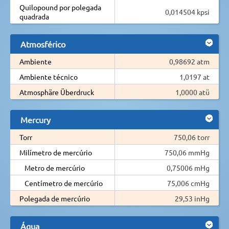
Quilopound por polegada
0,014504 kpsi
quadrada
Atmosférico
Ambiente
0,98692 atm
Ambiente técnico
1,0197 at
Atmosphäre Überdruck
1,0000 atü
Mercury
Torr
750,06 torr
Milímetro de mercúrio
750,06 mmHg
Metro de mercúrio
0,75006 mHg
Centímetro de mercúrio
75,006 cmHg
Polegada de mercúrio
29,53 inHg
Água