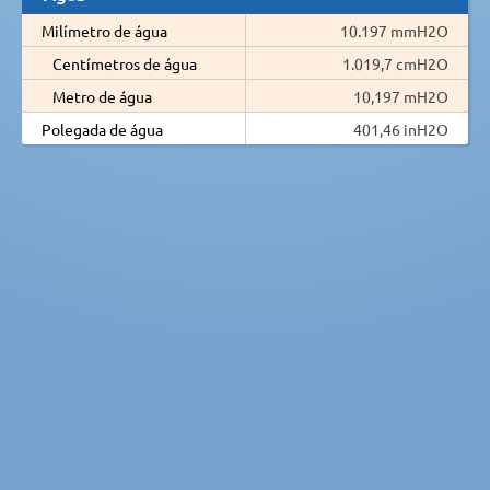
Milímetro de água
10.197 mmH2O
Centímetros de água
1.019,7 cmH2O
Metro de água
10,197 mH2O
Polegada de água
401,46 inH2O