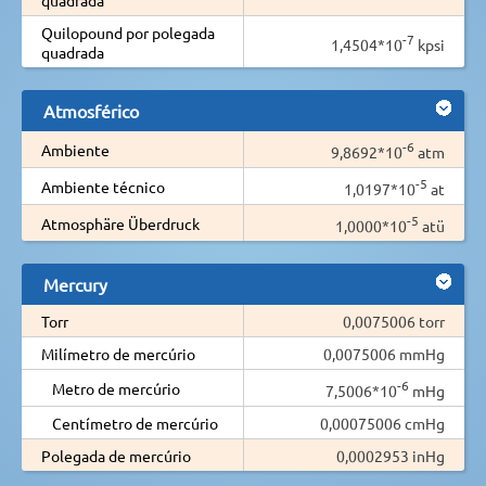
Quilopound por polegada
-7
1,4504*10
kpsi
quadrada
Atmosférico
-6
Ambiente
9,8692*10
atm
-5
Ambiente técnico
1,0197*10
at
-5
Atmosphäre Überdruck
1,0000*10
atü
Mercury
Torr
0,0075006 torr
Milímetro de mercúrio
0,0075006 mmHg
-6
Metro de mercúrio
7,5006*10
mHg
Centímetro de mercúrio
0,00075006 cmHg
Polegada de mercúrio
0,0002953 inHg