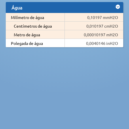
Água
Milímetro de água
0,10197 mmH2O
Centímetros de água
0,010197 cmH2O
Metro de água
0,00010197 mH2O
Polegada de água
0,0040146 inH2O