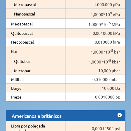
Micropascal
1.000.000 µPa
9
Nanopascal
1,0000*10
nPa
-6
Megapascal
1,0000*10
MPa
Quilopascal
0,0010000 kPa
Hectopascal
0,010000 hPa
-5
Bar
1,0000*10
bar
-8
Quilobar
1,0000*10
kbar
Microbar
10,000 µbar
Milibar
0,010000 mbar
Barye
10,000 Ba
Pieze
0,0010000 pz
Americanos e britânicos
Libra por polegada
0,00014504 psi
quadrada