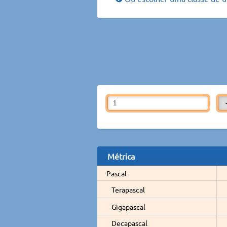
Métrica
Pascal
Terapascal
Gigapascal
Decapascal