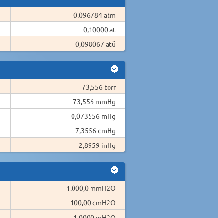
0,096784 atm
0,10000 at
0,098067 atü
73,556 torr
73,556 mmHg
0,073556 mHg
7,3556 cmHg
2,8959 inHg
1.000,0 mmH2O
100,00 cmH2O
1,0000 mH2O