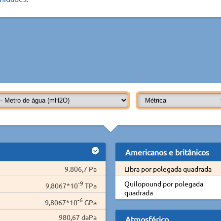
Americanos e britânicos
9.806,7 Pa
Libra por polegada quadrada
-9
Quilopound por polegada
9,8067*10
TPa
quadrada
-6
9,8067*10
GPa
980,67 daPa
Atmosférico