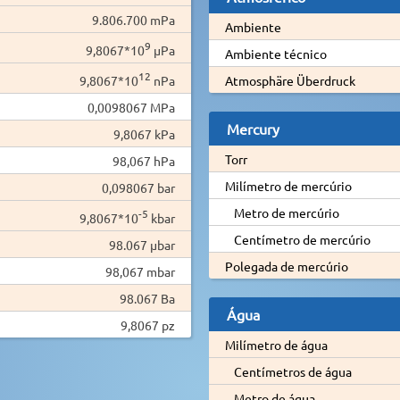
9.806.700 mPa
Ambiente
9
9,8067*10
µPa
Ambiente técnico
12
9,8067*10
nPa
Atmosphäre Überdruck
0,0098067 MPa
Mercury
9,8067 kPa
Torr
98,067 hPa
Milímetro de mercúrio
0,098067 bar
Metro de mercúrio
-5
9,8067*10
kbar
Centímetro de mercúrio
98.067 µbar
Polegada de mercúrio
98,067 mbar
98.067 Ba
Água
9,8067 pz
Milímetro de água
Centímetros de água
Metro de água