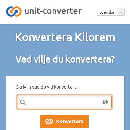
Svenska
Konvertera Kilorem
Vad vilja du konvertera?
Skriv in vad du vill konvertera.