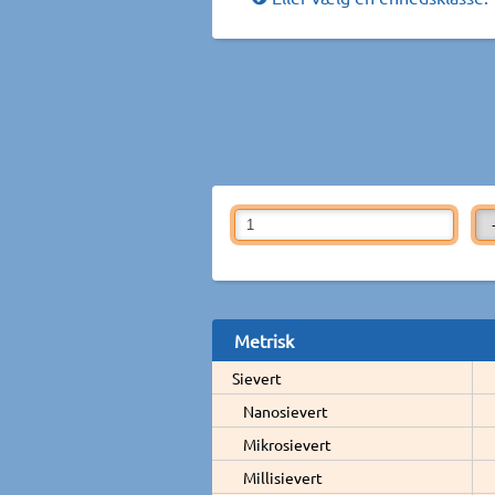
Metrisk
Sievert
Nanosievert
Mikrosievert
Millisievert