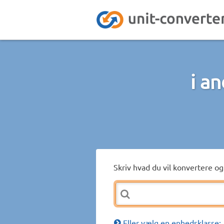
i a
Skriv hvad du vil konvertere og 
Eller vælg en enhedsklasse: