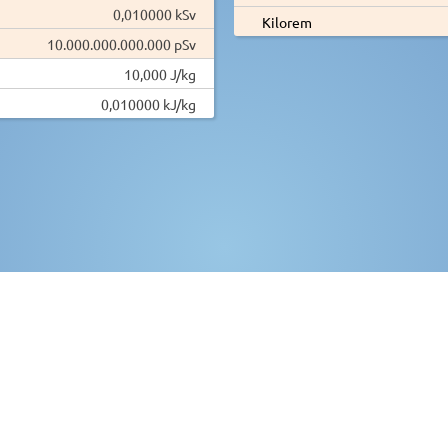
0,010000 kSv
Kilorem
10.000.000.000.000 pSv
10,000 J/kg
0,010000 kJ/kg