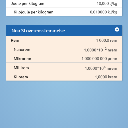
Joule per kilogram
10,000 J/kg
Kilojoule per kilogram
0,010000 kJ/kg
Non SI overensstemmelse
Rem
1 000,0 rem
12
Nanorem
1,0000*10
nrem
Mikrorem
1 000 000 000 µrem
6
Millirem
1,0000*10
mrem
Kilorem
1,0000 krem