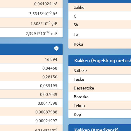
0,061024 in³
Sahku
-5
3,5315*10
ft³
G
-6
1,308*10
yd³
Sh
-16
2,3991*10
mi³
To
Koku
16,894
Køkken (Engelsk og metris
0,84468
Saltske
0,28156
Teske
0,035195
Dessertske
0,007039
Bordske
0,0017598
Tekop
0,00087988
Kop
0,00021997
-6
Køkken (Amerikansk)
6,2848*10