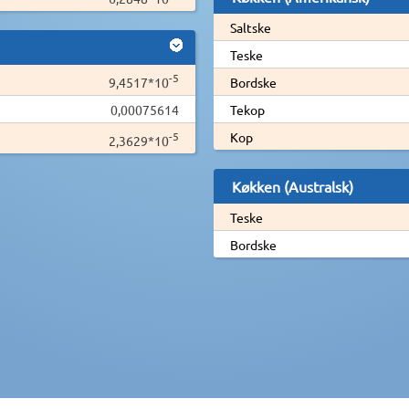
Saltske
Teske
-5
9,4517*10
Bordske
0,00075614
Tekop
-5
Kop
2,3629*10
Køkken (Australsk)
Teske
Bordske