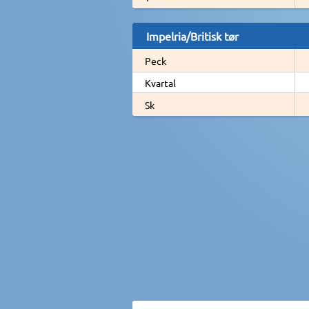
Impelria/Britisk tør
Peck
Kvartal
Sk