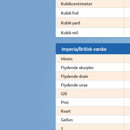
Kubikcentimeter
Kubik fod
Kubik yard
Kubik mil
Imperia/Britisk væske
Minim
Flydende skurpler
Flydende dram
Flydende unse
Gill
Pint
Kvart
Gellon
T