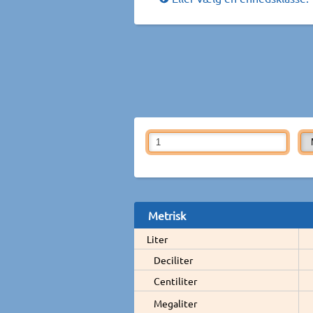
Metrisk
Liter
Deciliter
Centiliter
Megaliter