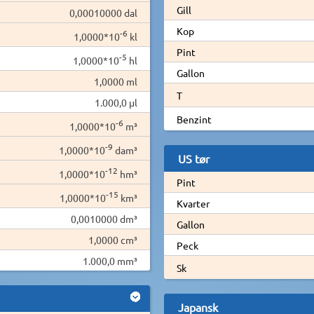
Gill
0,00010000 dal
Kop
-6
1,0000*10
kl
Pint
-5
1,0000*10
hl
Gallon
1,0000 ml
T
1.000,0 µl
Benzint
-6
1,0000*10
m³
-9
1,0000*10
dam³
US tør
-12
1,0000*10
hm³
Pint
-15
1,0000*10
km³
Kvarter
0,0010000 dm³
Gallon
1,0000 cm³
Peck
1.000,0 mm³
Sk
Japansk