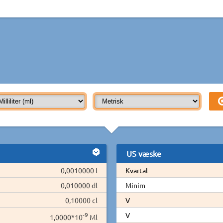
US væske
0,0010000 l
Kvartal
0,010000 dl
Minim
0,10000 cl
V
-9
V
1,0000*10
Ml