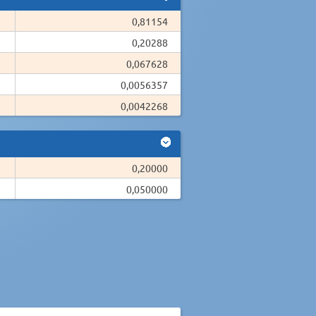
0,81154
0,20288
0,067628
0,0056357
0,0042268
0,20000
0,050000