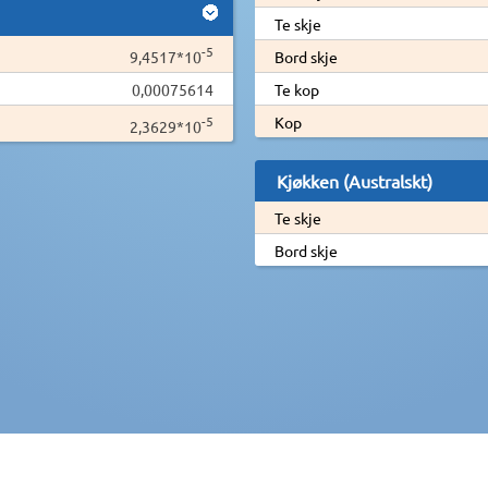
Te skje
-5
9,4517*10
Bord skje
0,00075614
Te kop
-5
Kop
2,3629*10
Kjøkken (Australskt)
Te skje
Bord skje