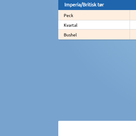
Imperia/Britisk tør
Peck
Kvartal
Bushel