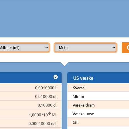
US væske
0,0010000 l
Kvartal
0,010000 dl
Minim
0,10000 cl
Væske dram
-9
Væske unse
1,0000*10
Ml
Gill
0,00010000 dal