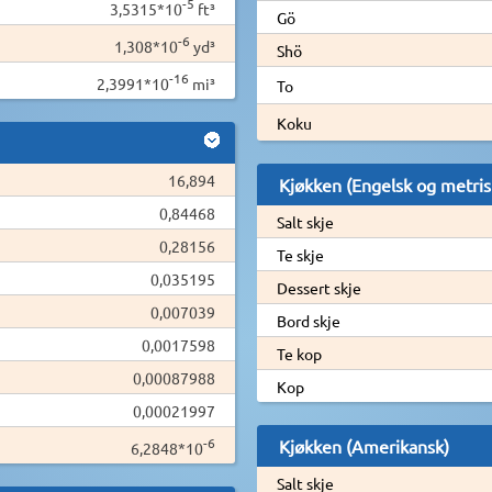
-5
3,5315*10
ft³
Gö
-6
1,308*10
yd³
Shö
-16
2,3991*10
mi³
To
Koku
16,894
Kjøkken (Engelsk og metris
0,84468
Salt skje
0,28156
Te skje
0,035195
Dessert skje
0,007039
Bord skje
0,0017598
Te kop
0,00087988
Kop
0,00021997
-6
Kjøkken (Amerikansk)
6,2848*10
Salt skje