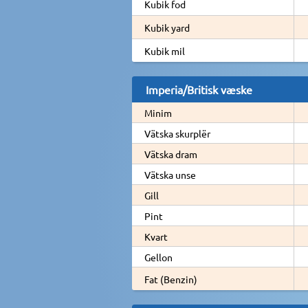
Kubik fod
Kubik yard
Kubik mil
Imperia/Britisk væske
Minim
Vätska skurplër
Vätska dram
Vätska unse
Gill
Pint
Kvart
Gellon
Fat (Benzin)