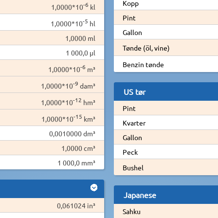
Kopp
-6
1,0000*10
kl
Pint
-5
1,0000*10
hl
Gallon
1,0000 ml
Tønde (öl, vine)
1 000,0 µl
Benzin tønde
-6
1,0000*10
m³
-9
1,0000*10
dam³
US tør
-12
1,0000*10
hm³
Pint
-15
1,0000*10
km³
Kvarter
0,0010000 dm³
Gallon
1,0000 cm³
Peck
1 000,0 mm³
Bushel
Japanese
0,061024 in³
Sahku