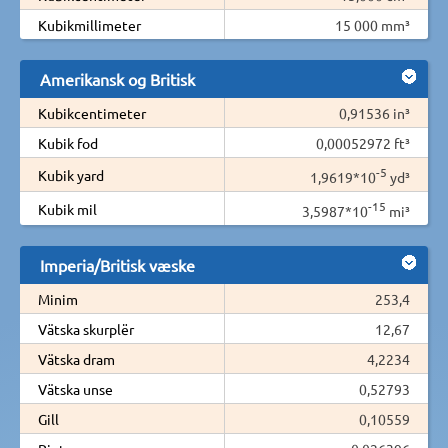
Kubikmillimeter
15 000 mm³
Amerikansk og Britisk
Kubikcentimeter
0,91536 in³
Kubik fod
0,00052972 ft³
-5
Kubik yard
1,9619*10
yd³
-15
Kubik mil
3,5987*10
mi³
Imperia/Britisk væske
Minim
253,4
Vätska skurplër
12,67
Vätska dram
4,2234
Vätska unse
0,52793
Gill
0,10559