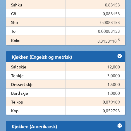
Sahku
0,83153
Gö
0,083153
Shö
0,0083153
To
0,00083153
-5
Koku
8,3153*10
Kjøkken (Engelsk og metrisk)
Salt skje
12,000
Te skje
3,0000
Dessert skje
1,5000
Bord skje
1,0000
Te kop
0,079189
Kop
0,052793
Kjøkken (Amerikansk)