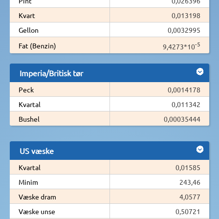
Pint
0,026396
Kvart
0,013198
Gellon
0,0032995
-5
Fat (Benzin)
9,4273*10
Imperia/Britisk tør
Peck
0,0014178
Kvartal
0,011342
Bushel
0,00035444
US væske
Kvartal
0,01585
Minim
243,46
Væske dram
4,0577
Væske unse
0,50721