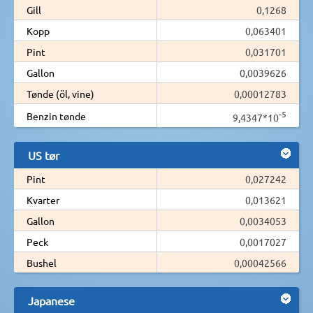
Gill
0,1268
Kopp
0,063401
Pint
0,031701
Gallon
0,0039626
Tønde (öl, vine)
0,00012783
-5
Benzin tønde
9,4347*10
US tør
Pint
0,027242
Kvarter
0,013621
Gallon
0,0034053
Peck
0,0017027
Bushel
0,00042566
Japanese