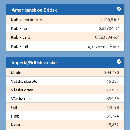
Amerikansk og Britisk
Kubikcentimeter
1 100,8 in³
Kubik fod
0,63704 ft³
Kubik yard
0,023594 yd³
-12
Kubik mil
4,3278*10
mi³
Imperia/Britisk væske
Minim
304 750
Vätska skurplër
15 237
Vätska dram
5 079,1
Vätska unse
634,89
Gill
126,98
Pint
31,744
Kvart
15,872