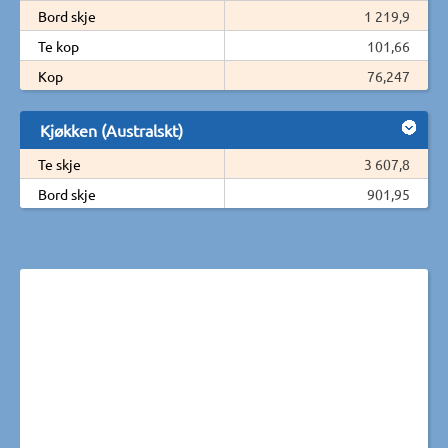
Bord skje
1 219,9
Te kop
101,66
Kop
76,247
Kjøkken (Australskt)
Te skje
3 607,8
Bord skje
901,95