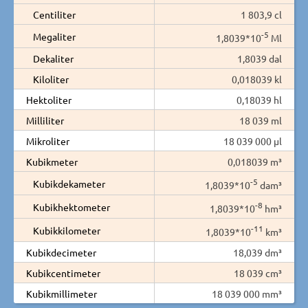
Centiliter
1 803,9 cl
-5
Megaliter
1,8039*10
Ml
Dekaliter
1,8039 dal
Kiloliter
0,018039 kl
Hektoliter
0,18039 hl
Milliliter
18 039 ml
Mikroliter
18 039 000 µl
Kubikmeter
0,018039 m³
-5
Kubikdekameter
1,8039*10
dam³
-8
Kubikhektometer
1,8039*10
hm³
-11
Kubikkilometer
1,8039*10
km³
Kubikdecimeter
18,039 dm³
Kubikcentimeter
18 039 cm³
Kubikmillimeter
18 039 000 mm³