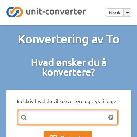
Norsk
Konvertering av To
Hvad ønsker du å
konvertere?
Indskriv hvad du vil konvertere og tryk tilbage.