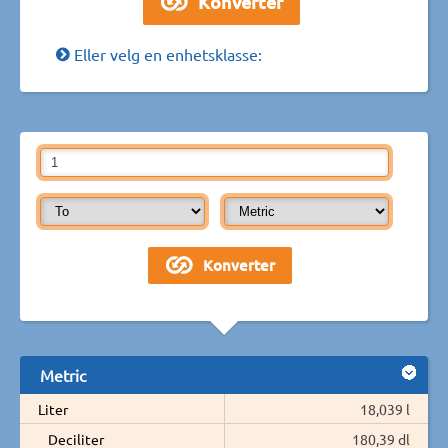
Eller velg en enhetsklasse:
Metric
Liter
18,039 l
Deciliter
180,39 dl