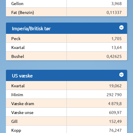
Gellon
3,968
Fat (Benzin)
0,11337
Imperia/Britisk tør
Peck
1,705
Kvartal
13,64
Bushel
0,42625
US væske
Kvartal
19,062
Minim
292 790
Væske dram
4 879,8
Væske unse
609,97
Gill
152,49
Kopp
76,247