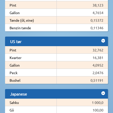
Pint
38,123
Gallon
4,7654
Tønde (öl, vine)
0,15372
Benzin tønde
0,11346
US tør
Pint
32,762
Kvarter
16,381
Gallon
4,0952
Peck
2,0476
Bushel
0,51191
Japanese
Sahku
1 000,0
Gö
100,00