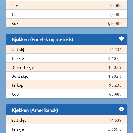
Shö
10,000
To
1,0000
Koku
0,10000
Kjøkken (Engelsk og metrisk)
Salt skje
14 431
Te skje
3 607,8
Dessert skje
1 803,9
Bord skje
1 202,6
Te kop
95,233
Kop
63,489
Kjøkken (Amerikansk)
Salt skje
14 639
Te skje
3 659,8