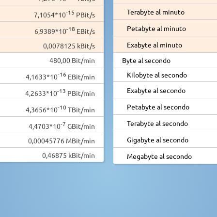
Terabyte al minuto
-15
7,1054*10
PBit/s
Petabyte al minuto
-18
6,9389*10
EBit/s
Exabyte al minuto
0,0078125 kBit/s
480,00 Bit/min
Byte al secondo
-16
Kilobyte al secondo
4,1633*10
EBit/min
Exabyte al secondo
-13
4,2633*10
PBit/min
Petabyte al secondo
-10
4,3656*10
TBit/min
Terabyte al secondo
-7
4,4703*10
GBit/min
Gigabyte al secondo
0,00045776 MBit/min
0,46875 kBit/min
Megabyte al secondo