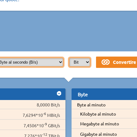
Byte
8,0000 Bit/s
Byte al minuto
-6
Kilobyte al minuto
7,6294*10
MBit/s
Megabyte al minuto
-9
7,4506*10
GBit/s
Gigabyte al minuto
-12
7,276*10
TBit/s