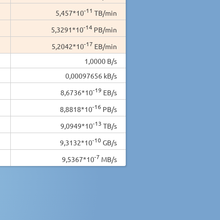
-11
5,457*10
TB/min
-14
5,3291*10
PB/min
-17
5,2042*10
EB/min
1,0000 B/s
0,00097656 kB/s
-19
8,6736*10
EB/s
-16
8,8818*10
PB/s
-13
9,0949*10
TB/s
-10
9,3132*10
GB/s
-7
9,5367*10
MB/s