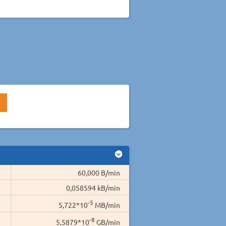
60,000 B/min
0,058594 kB/min
-5
5,722*10
MB/min
-8
5,5879*10
GB/min