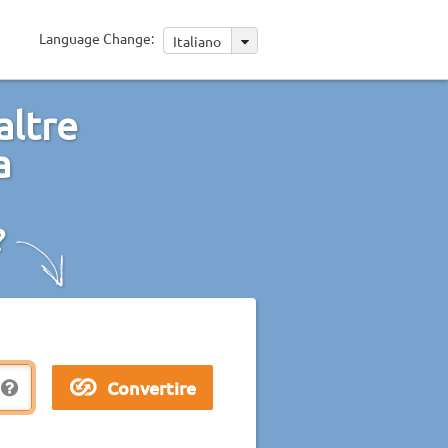
Language Change:
Italiano
altre
a
?