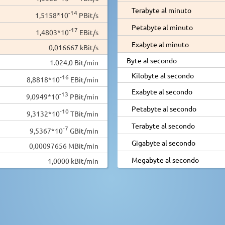
Terabyte al minuto
-14
1,5158*10
PBit/s
Petabyte al minuto
-17
1,4803*10
EBit/s
Exabyte al minuto
0,016667 kBit/s
Byte al secondo
1.024,0 Bit/min
Kilobyte al secondo
-16
8,8818*10
EBit/min
Exabyte al secondo
-13
9,0949*10
PBit/min
Petabyte al secondo
-10
9,3132*10
TBit/min
Terabyte al secondo
-7
9,5367*10
GBit/min
Gigabyte al secondo
0,00097656 MBit/min
Megabyte al secondo
1,0000 kBit/min