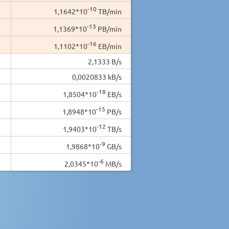
-10
1,1642*10
TB/min
-13
1,1369*10
PB/min
-16
1,1102*10
EB/min
2,1333 B/s
0,0020833 kB/s
-18
1,8504*10
EB/s
-15
1,8948*10
PB/s
-12
1,9403*10
TB/s
-9
1,9868*10
GB/s
-6
2,0345*10
MB/s