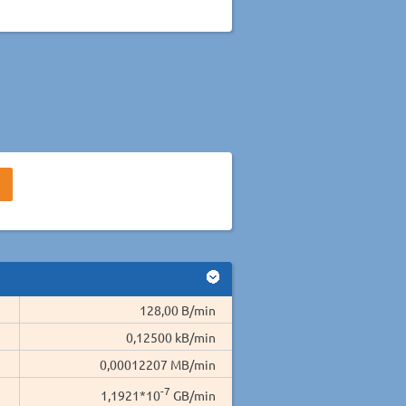
128,00 B/min
0,12500 kB/min
0,00012207 MB/min
-7
1,1921*10
GB/min