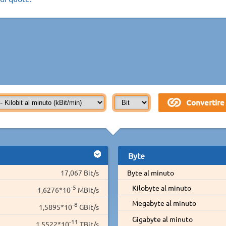
Byte
17,067 Bit/s
Byte al minuto
-5
Kilobyte al minuto
1,6276*10
MBit/s
Megabyte al minuto
-8
1,5895*10
GBit/s
Gigabyte al minuto
-11
1,5522*10
TBit/s