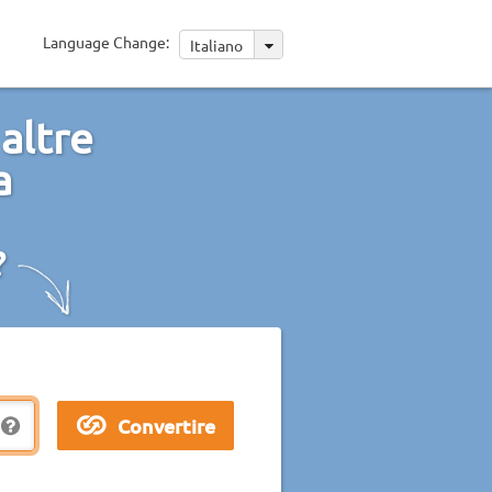
Language Change:
Italiano
 altre
a
?