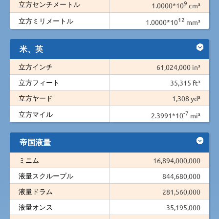
9
立方センチメートル
1.0000*10
cm³
12
立方ミリメートル
1.0000*10
mm³
米、英
立方インチ
61,024,000 in³
立方フィート
35,315 ft³
立方ヤード
1,308 yd³
-7
立方マイル
2.3991*10
mi³
帝国液量
ミニム
16,894,000,000
液量スクループル
844,680,000
液量ドラム
281,560,000
液量オンス
35,195,000