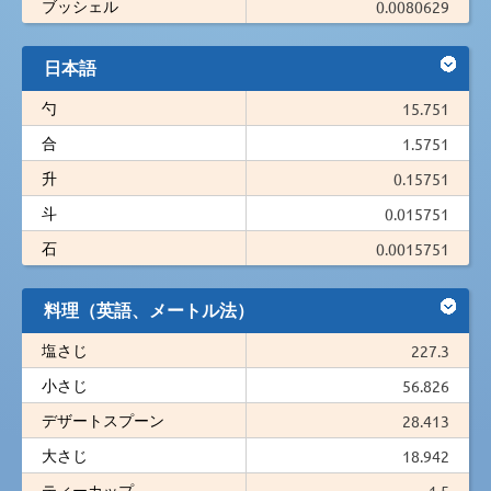
ブッシェル
0.0080629
日本語
勺
15.751
合
1.5751
升
0.15751
斗
0.015751
石
0.0015751
料理（英語、メートル法）
塩さじ
227.3
小さじ
56.826
デザートスプーン
28.413
大さじ
18.942
ティーカップ
1.5