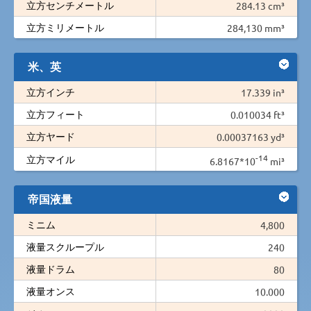
立方センチメートル
284.13 cm³
立方ミリメートル
284,130 mm³
米、英
立方インチ
17.339 in³
立方フィート
0.010034 ft³
立方ヤード
0.00037163 yd³
-14
立方マイル
6.8167*10
mi³
帝国液量
ミニム
4,800
液量スクループル
240
液量ドラム
80
液量オンス
10.000