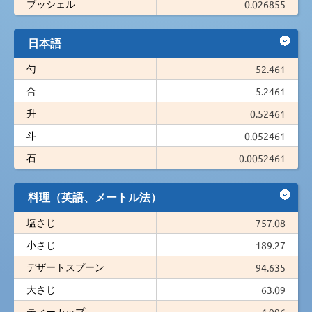
ブッシェル
0.026855
日本語
勺
52.461
合
5.2461
升
0.52461
斗
0.052461
石
0.0052461
料理（英語、メートル法）
塩さじ
757.08
小さじ
189.27
デザートスプーン
94.635
大さじ
63.09
ティーカップ
4.996