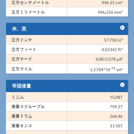
立方センチメートル
946.35 cm³
立方ミリメートル
946,350 mm³
米、英
立方インチ
57.750 in³
立方フィート
0.03342 ft³
立方ヤード
0.0012378 yd³
-13
立方マイル
2.2704*10
mi³
帝国液量
ミニム
15,987
液量スクループル
799.37
液量ドラム
266.46
液量オンス
33.307