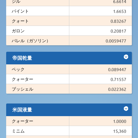
ジル
6.6614
パイント
1.6653
クォート
0.83267
ガロン
0.20817
バレル（ガソリン）
0.0059477
帝国乾量
ペック
0.089447
クォーター
0.71557
ブッシェル
0.022362
米国液量
クォーター
1.0000
ミニム
15,360