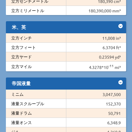
立方センチメートル
180,390 cm³
立方ミリメートル
180,390,000 mm³
米、英
立方インチ
11,008 in³
立方フィート
6.3704 ft³
立方ヤード
0.23594 yd³
-11
立方マイル
4.3278*10
mi³
帝国液量
ミニム
3,047,500
液量スクループル
152,370
液量ドラム
50,791
液量オンス
6,348.9
ジル
1,269.8