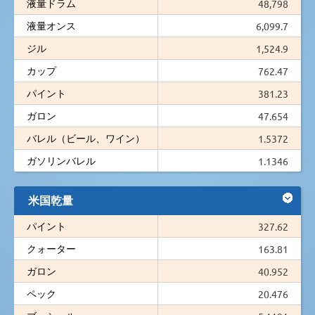
液量ドラム
48,798
液量オンス
6,099.7
ジル
1,524.9
カップ
762.47
パイント
381.23
ガロン
47.654
バレル（ビール、ワイン）
1.5372
ガソリンバレル
1.1346
米国乾量
パイント
327.62
クォーター
163.81
ガロン
40.952
ペック
20.476