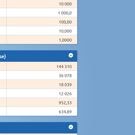
10 000
1 000,0
100,00
10,000
1,0000
se)
144 310
36 078
18 039
12 026
952,33
634,89