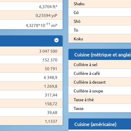
Shaku
6,3704 ft³
Gō
0,23594 yd³
Shō
-11
4,3278*10
mi³
To
Koku
3 047 500
Cuisine (métrique et anglai
152 370
Cullière à sel
50 791
Cuillère à café
6 348,9
Cullière à dessert
1 269,8
Cuillère à soupe
317,44
Tasse à thé
158,72
Tasse
39,68
1,1337
Cuisine (américaine)