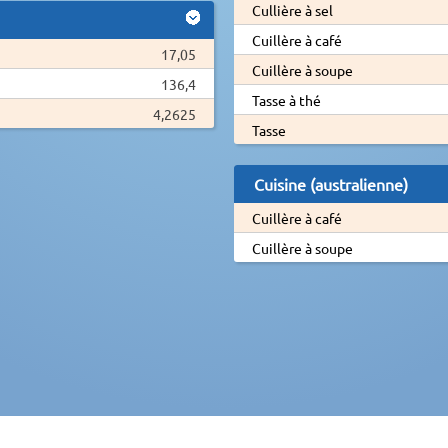
Cullière à sel
Cuillère à café
17,05
Cuillère à soupe
136,4
Tasse à thé
4,2625
Tasse
Cuisine (australienne)
Cuillère à café
Cuillère à soupe