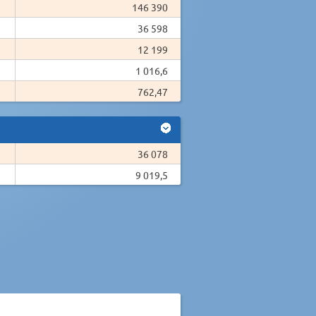
146 390
36 598
12 199
1 016,6
762,47
36 078
9 019,5