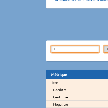
Métrique
Litre
Decilitre
Centilitre
Mégalitre