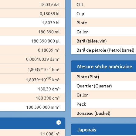
18,039 dal
Gill
0,18039 kl
Cup
1,8039 hl
Pinte
180 390 ml
Gallon
180 390 000 µl
Baril (bière, vin)
0,18039 m³
Baril de pétrole (Petrol barrel)
0,00018039 dam³
Mesure sèche américaine
-7
1,8039*10
hm³
Pinte (Pint)
-10
1,8039*10
km³
Quartier (Quarter)
180,39 dm³
Gallon
180 390 cm³
Peck
180 390 000 mm³
Boisseau (Bushel)
Japonais
11 008 in³