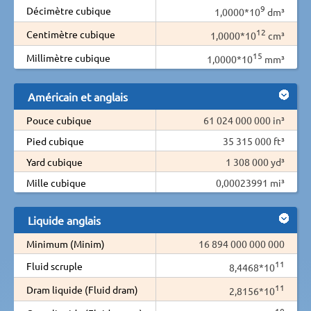
9
Décimètre cubique
1,0000*10
dm³
12
Centimètre cubique
1,0000*10
cm³
15
Millimètre cubique
1,0000*10
mm³
Américain et anglais
Pouce cubique
61 024 000 000 in³
Pied cubique
35 315 000 ft³
Yard cubique
1 308 000 yd³
Mille cubique
0,00023991 mi³
Liquide anglais
Minimum (Minim)
16 894 000 000 000
11
Fluid scruple
8,4468*10
11
Dram liquide (Fluid dram)
2,8156*10
10