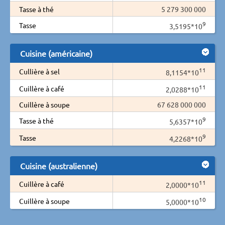
Tasse à thé
5 279 300 000
9
Tasse
3,5195*10
Cuisine (américaine)
11
Cullière à sel
8,1154*10
11
Cuillère à café
2,0288*10
Cuillère à soupe
67 628 000 000
9
Tasse à thé
5,6357*10
9
Tasse
4,2268*10
Cuisine (australienne)
11
Cuillère à café
2,0000*10
10
Cuillère à soupe
5,0000*10