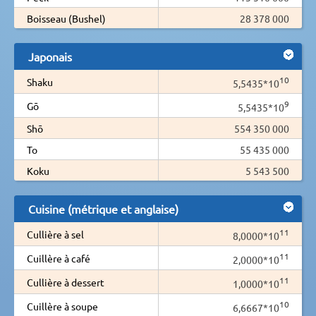
Boisseau (Bushel)
28 378 000
Japonais
10
Shaku
5,5435*10
9
Gō
5,5435*10
Shō
554 350 000
To
55 435 000
Koku
5 543 500
Cuisine (métrique et anglaise)
11
Cullière à sel
8,0000*10
11
Cuillère à café
2,0000*10
11
Cullière à dessert
1,0000*10
10
Cuillère à soupe
6,6667*10