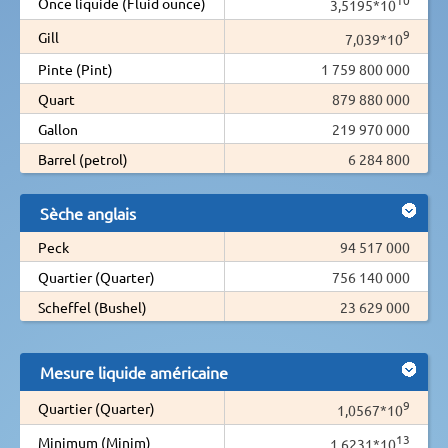
Once liquide (Fluid ounce)
3,5195*10
9
Gill
7,039*10
Pinte (Pint)
1 759 800 000
Quart
879 880 000
Gallon
219 970 000
Barrel (petrol)
6 284 800
Sèche anglais
Peck
94 517 000
Quartier (Quarter)
756 140 000
Scheffel (Bushel)
23 629 000
Mesure liquide américaine
9
Quartier (Quarter)
1,0567*10
13
Minimum (Minim)
1,6231*10