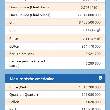
11
Dram liquide (Fluid dram)
2,7051*10
Once liquide (Fluid ounce)
33 814 000 000
Gill
8 453 500 000
9
Cup
4,2268*10
9
Pinte
2,1134*10
Gallon
264 170 000
Baril (bière, vin)
8 521 700
Baril de pétrole (Petrol
6 289 800
barrel)
Mesure sèche américaine
Pinte (Pint)
1 816 200 000
Quartier (Quarter)
908 080 000
Gallon
227 020 000
Peck
113 510 000