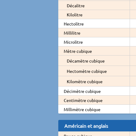
Décalitre
Kilolitre
Hectolitre
Millilitre
Microlitre
Mètre cubique
Décamètre cubique
Hectomètre cubique
Kilomètre cubique
Décimètre cubique
Centimètre cubique
Millimètre cubique
Américain et anglais
Pouce cubique