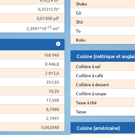
Shaku
0,35315 ft³
Gō
0,01308 yd³
Shō
-12
2,3991*10
mi³
To
Koku
168 940
Cuisine (métrique et anglai
8 446,8
Cullière à sel
2 815,6
Cuillère à café
351,95
Cullière à dessert
70,39
Cuillère à soupe
17,598
Tasse à thé
8,7988
Tasse
2,1997
0,062848
Cuisine (américaine)