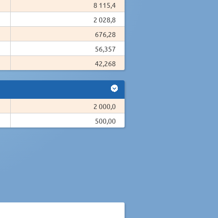
8 115,4
2 028,8
676,28
56,357
42,268
2 000,0
500,00