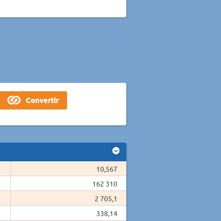
10,567
162 310
2 705,1
338,14