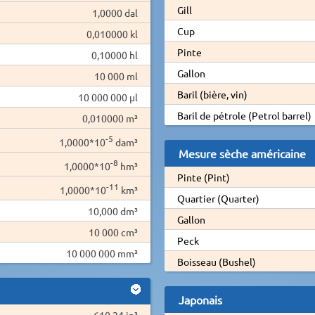
Gill
1,0000 dal
Cup
0,010000 kl
Pinte
0,10000 hl
Gallon
10 000 ml
Baril (bière, vin)
10 000 000 µl
Baril de pétrole (Petrol barrel)
0,010000 m³
-5
1,0000*10
dam³
Mesure sèche américaine
-8
1,0000*10
hm³
Pinte (Pint)
-11
1,0000*10
km³
Quartier (Quarter)
10,000 dm³
Gallon
10 000 cm³
Peck
10 000 000 mm³
Boisseau (Bushel)
Japonais
610,24 in³