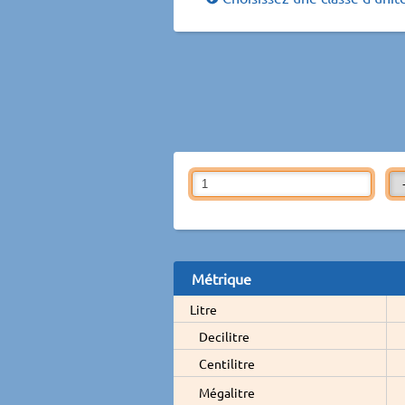
Métrique
Litre
Decilitre
Centilitre
Mégalitre