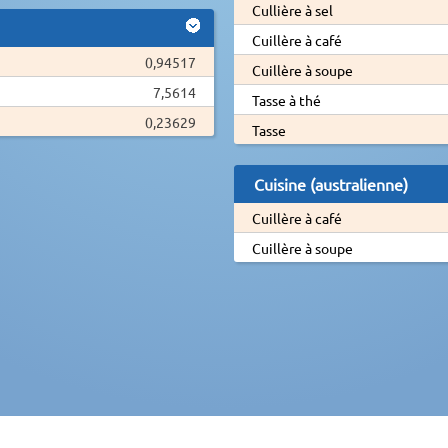
Cullière à sel
Cuillère à café
0,94517
Cuillère à soupe
7,5614
Tasse à thé
0,23629
Tasse
Cuisine (australienne)
Cuillère à café
Cuillère à soupe