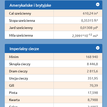
Amerykańske i brytyjske
Cal sześcienny
610,24 in³
Stopa sześcienna
0,35315 ft³
Jard sześcienny
0,01308 yd³
-12
Mila sześcienna
2,3991*10
mi³
Imperialny ciecze
Minim
168 940
Skrupla cieczy
8 446,8
Dram cieczy
2 815,6
Uncja cieczy
351,95
Gill
70,39
Pinta
17,598
Kwarta
8,7988
Galon
2,1997