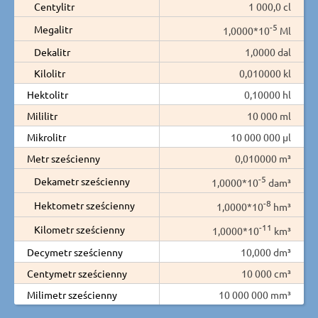
Centylitr
1 000,0 cl
-5
Megalitr
1,0000*10
Ml
Dekalitr
1,0000 dal
Kilolitr
0,010000 kl
Hektolitr
0,10000 hl
Mililitr
10 000 ml
Mikrolitr
10 000 000 µl
Metr sześcienny
0,010000 m³
-5
Dekametr sześcienny
1,0000*10
dam³
-8
Hektometr sześcienny
1,0000*10
hm³
-11
Kilometr sześcienny
1,0000*10
km³
Decymetr sześcienny
10,000 dm³
Centymetr sześcienny
10 000 cm³
Milimetr sześcienny
10 000 000 mm³