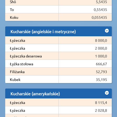
Shō
5,5435
To
0,55435
Koku
0,055435
Kucharskie (angielskie i metryczne)
Łyżeczka
8 000,0
Łyżeczka
2 000,0
Łyżeczka deserowa
1 000,0
Łyżka stołowa
666,67
Filiżanka
52,793
Kubek
35,195
Kucharskie (amerykańskie)
Łyżeczka
8 115,4
Łyżeczka
2 028,8