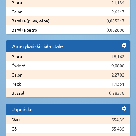
Pinta
21,134
Galon
2,6417
Baryłka (piwa, wina)
0,085217
Baryłka petro
0,062898
Amerykański ciała stałe
Pinta
18,162
Ćwierć
9,0808
Galon
2,2702
Peck
1,1351
Buszel
0,28378
Japońske
Shaku
554,35
Gō
55,435