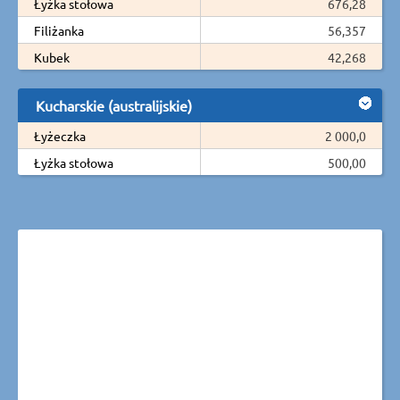
Łyżka stołowa
676,28
Filiżanka
56,357
Kubek
42,268
Kucharskie (australijskie)
Łyżeczka
2 000,0
Łyżka stołowa
500,00