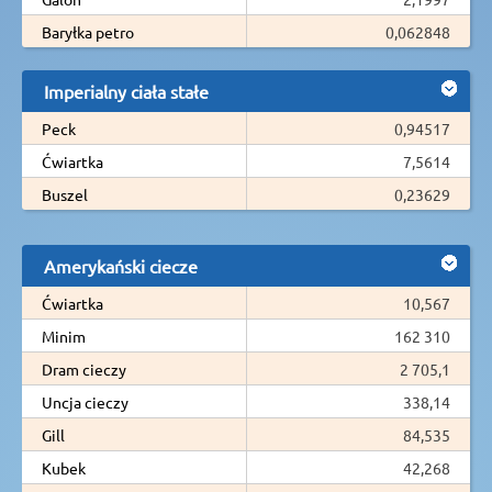
Baryłka petro
0,062848
Imperialny ciała stałe
Peck
0,94517
Ćwiartka
7,5614
Buszel
0,23629
Amerykański ciecze
Ćwiartka
10,567
Minim
162 310
Dram cieczy
2 705,1
Uncja cieczy
338,14
Gill
84,535
Kubek
42,268