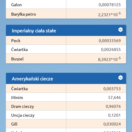
Galon
0,00078125
-5
Baryłka petro
2,2321*10
Imperialny ciała stałe
Peck
0,00033569
Ćwiartka
0,0026855
-5
Buszel
8,3923*10
Amerykański ciecze
Ćwiartka
0,003753
Minim
57,646
Dram cieczy
0,96076
Uncja cieczy
0,1201
Gill
0,030024