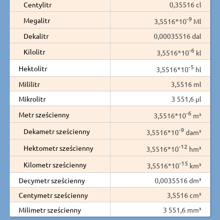
Centylitr
0,35516 cl
-9
Megalitr
3,5516*10
Ml
Dekalitr
0,00035516 dal
-6
Kilolitr
3,5516*10
kl
-5
Hektolitr
3,5516*10
hl
Mililitr
3,5516 ml
Mikrolitr
3 551,6 µl
-6
Metr sześcienny
3,5516*10
m³
-9
Dekametr sześcienny
3,5516*10
dam³
-12
Hektometr sześcienny
3,5516*10
hm³
-15
Kilometr sześcienny
3,5516*10
km³
Decymetr sześcienny
0,0035516 dm³
Centymetr sześcienny
3,5516 cm³
Milimetr sześcienny
3 551,6 mm³