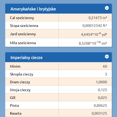
Amerykańske i brytyjske
Cal sześcienny
0,21673 in³
Stopa sześcienna
0,00012542 ft³
-6
Jard sześcienny
4,6454*10
yd³
-16
Mila sześcienna
8,5208*10
mi³
Imperialny ciecze
Minim
60
Skrupla cieczy
3
Dram cieczy
1,0000
Uncja cieczy
0,125
Gill
0,025
Pinta
0,00625
Kwarta
0,003125