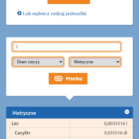
Lub wybierz rodzaj jednostki:
Metryczne
Litr
0,0035516 l
Cecylitr
0,035516 dl