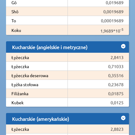
Gō
0,019689
Shō
0,0019689
To
0,00019689
-5
Koku
1,9689*10
Kucharskie (angielskie i metryczne)
Łyżeczka
2,8413
Łyżeczka
0,71033
Łyżeczka deserowa
0,35516
Łyżka stołowa
0,23678
Filiżanka
0,01875
Kubek
0,0125
Kucharskie (amerykańskie)
Łyżeczka
2,8823