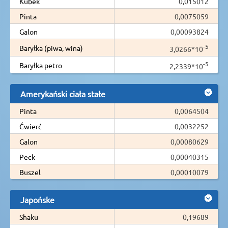
Kubek
0,015012
Pinta
0,0075059
Galon
0,00093824
-5
Baryłka (piwa, wina)
3,0266*10
-5
Baryłka petro
2,2339*10
Amerykański ciała stałe
Pinta
0,0064504
Ćwierć
0,0032252
Galon
0,00080629
Peck
0,00040315
Buszel
0,00010079
Japońske
Shaku
0,19689