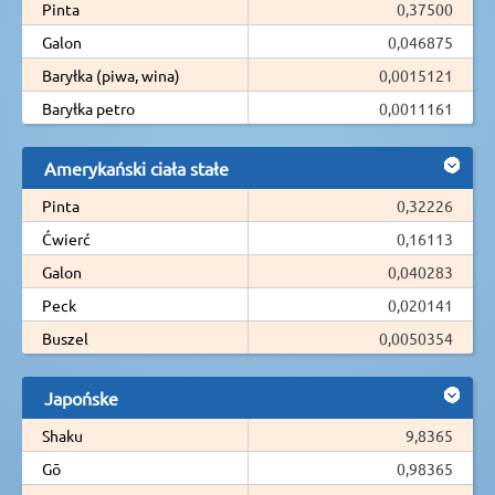
Pinta
0,37500
Galon
0,046875
Baryłka (piwa, wina)
0,0015121
Baryłka petro
0,0011161
Amerykański ciała stałe
Pinta
0,32226
Ćwierć
0,16113
Galon
0,040283
Peck
0,020141
Buszel
0,0050354
Japońske
Shaku
9,8365
Gō
0,98365