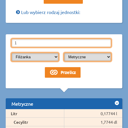
Lub wybierz rodzaj jednostki:
Metryczne
Litr
0,17744 l
Cecylitr
1,7744 dl