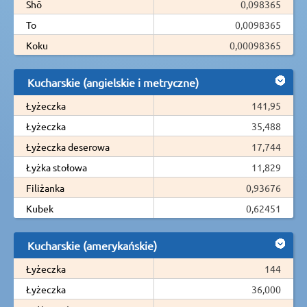
Shō
0,098365
To
0,0098365
Koku
0,00098365
Kucharskie (angielskie i metryczne)
Łyżeczka
141,95
Łyżeczka
35,488
Łyżeczka deserowa
17,744
Łyżka stołowa
11,829
Filiżanka
0,93676
Kubek
0,62451
Kucharskie (amerykańskie)
Łyżeczka
144
Łyżeczka
36,000