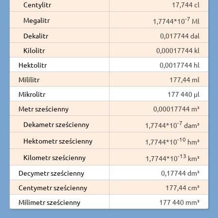
Centylitr
17,744 cl
-7
Megalitr
1,7744*10
Ml
Dekalitr
0,017744 dal
Kilolitr
0,00017744 kl
Hektolitr
0,0017744 hl
Mililitr
177,44 ml
Mikrolitr
177 440 µl
Metr sześcienny
0,00017744 m³
-7
Dekametr sześcienny
1,7744*10
dam³
-10
Hektometr sześcienny
1,7744*10
hm³
-13
Kilometr sześcienny
1,7744*10
km³
Decymetr sześcienny
0,17744 dm³
Centymetr sześcienny
177,44 cm³
Milimetr sześcienny
177 440 mm³