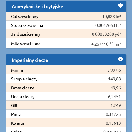
Amerykańske i brytyjske
Cal sześcienny
10,828 in³
Stopa sześcienna
0,0062663 ft³
Jard sześcienny
0,00023208 yd³
-14
Mila sześcienna
4,257*10
mi³
Imperialny ciecze
Minim
2 997,6
Skrupla cieczy
149,88
Dram cieczy
49,96
Uncja cieczy
6,2451
Gill
1,249
Pinta
0,31225
Kwarta
0,15613
Galon
0,039032