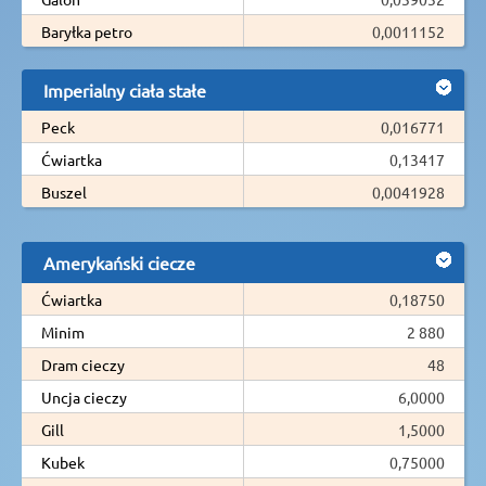
Baryłka petro
0,0011152
Imperialny ciała stałe
Peck
0,016771
Ćwiartka
0,13417
Buszel
0,0041928
Amerykański ciecze
Ćwiartka
0,18750
Minim
2 880
Dram cieczy
48
Uncja cieczy
6,0000
Gill
1,5000
Kubek
0,75000