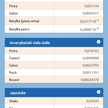
Pinta
0,021134
Galon
0,0026417
-5
Baryłka (piwa, wina)
8,5217*10
-5
Baryłka petro
6,2898*10
Amerykański ciała stałe
Pinta
0,018162
Ćwierć
0,0090808
Galon
0,0022702
Peck
0,0011351
Buszel
0,00028378
Japońske
Shaku
0,55435
Gō
0,055435