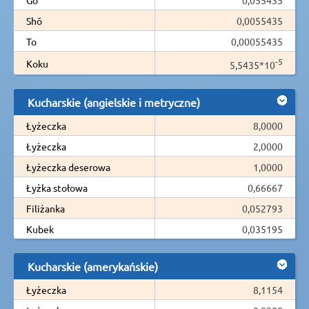
Shō
0,0055435
To
0,00055435
-5
Koku
5,5435*10
Kucharskie (angielskie i metryczne)
Łyżeczka
8,0000
Łyżeczka
2,0000
Łyżeczka deserowa
1,0000
Łyżka stołowa
0,66667
Filiżanka
0,052793
Kubek
0,035195
Kucharskie (amerykańskie)
Łyżeczka
8,1154