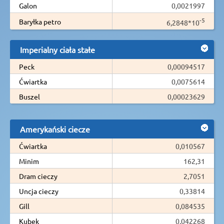
Galon
0,0021997
-5
Baryłka petro
6,2848*10
Imperialny ciała stałe
Peck
0,00094517
Ćwiartka
0,0075614
Buszel
0,00023629
Amerykański ciecze
Ćwiartka
0,010567
Minim
162,31
Dram cieczy
2,7051
Uncja cieczy
0,33814
Gill
0,084535
Kubek
0,042268