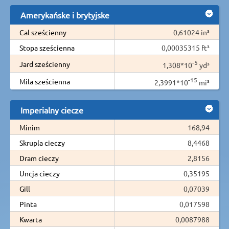
Amerykańske i brytyjske
Cal sześcienny
0,61024 in³
Stopa sześcienna
0,00035315 ft³
-5
Jard sześcienny
1,308*10
yd³
-15
Mila sześcienna
2,3991*10
mi³
Imperialny ciecze
Minim
168,94
Skrupla cieczy
8,4468
Dram cieczy
2,8156
Uncja cieczy
0,35195
Gill
0,07039
Pinta
0,017598
Kwarta
0,0087988