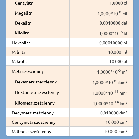
Centylitr
1,0000 cl
-8
Megalitr
1,0000*10
Ml
Dekalitr
0,0010000 dal
-5
Kilolitr
1,0000*10
kl
Hektolitr
0,00010000 hl
Mililitr
10,000 ml
Mikrolitr
10 000 µl
-5
Metr sześcienny
1,0000*10
m³
-8
Dekametr sześcienny
1,0000*10
dam³
-11
Hektometr sześcienny
1,0000*10
hm³
-14
Kilometr sześcienny
1,0000*10
km³
Decymetr sześcienny
0,010000 dm³
Centymetr sześcienny
10,000 cm³
Milimetr sześcienny
10 000 mm³