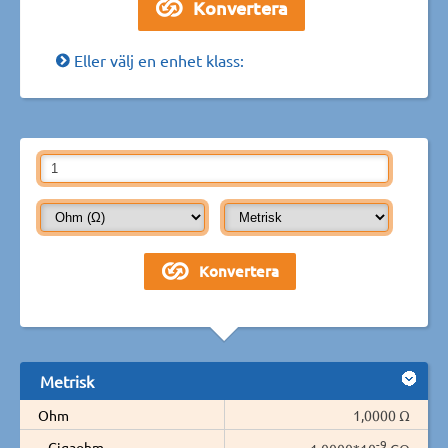
Eller välj en enhet klass:
Metrisk
Ohm
1,0000 Ω
-9
Gigaohm