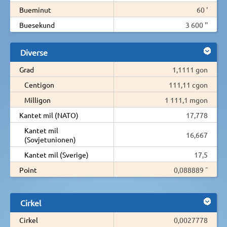
Bueminut
60 '
Buesekund
3 600 ''
Diverse
Grad
1,1111 gon
Centigon
111,11 cgon
Milligon
1 111,1 mgon
Kantet mil (NATO)
17,778
Kantet mil
16,667
(Sovjetunionen)
Kantet mil (Sverige)
17,5
Point
0,088889 ¯
Cirkel
Cirkel
0,0027778