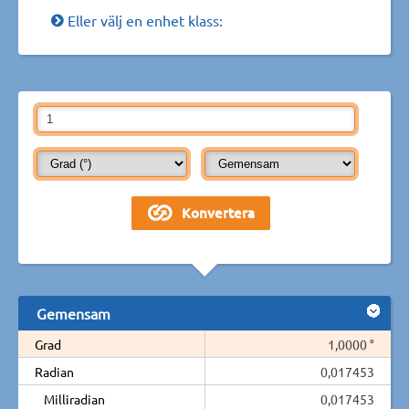
Eller välj en enhet klass:
Gemensam
Grad
1,0000 °
Radian
0,017453
Milliradian
0,017453