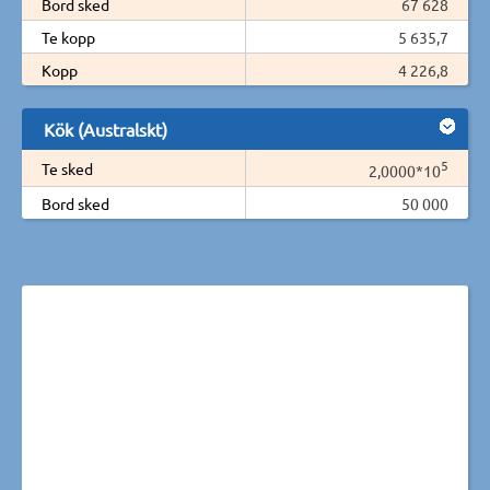
Bord sked
67 628
Te kopp
5 635,7
Kopp
4 226,8
Kök (Australskt)
5
Te sked
2,0000*10
Bord sked
50 000