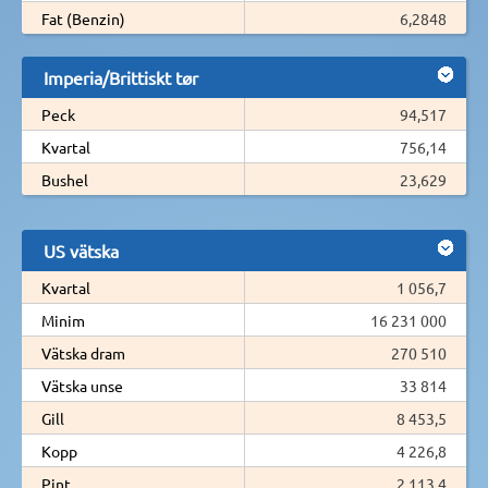
Fat (Benzin)
6,2848
Imperia/Brittiskt tør
Peck
94,517
Kvartal
756,14
Bushel
23,629
US vätska
Kvartal
1 056,7
Minim
16 231 000
Vätska dram
270 510
Vätska unse
33 814
Gill
8 453,5
Kopp
4 226,8
Pint
2 113,4