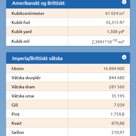
Amerikanskt og Brittiskt
Kubikcentimeter
61 024 in³
Kubik fod
35,315 ft³
Kubik yard
1,308 yd³
-10
Kubik mil
2,3991*10
mi³
Imperia/Brittiskt vätska
Minim
16 894 000
Vätska skurplër
844 680
Vätska dram
281 560
Vätska unse
35 195
Gill
7 039
Pint
1 759,8
Kvart
879,88
Gellon
219,97