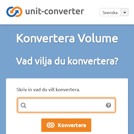
Svenska
Konvertera Volume
Vad vilja du konvertera?
Skriv in vad du vill konvertera.