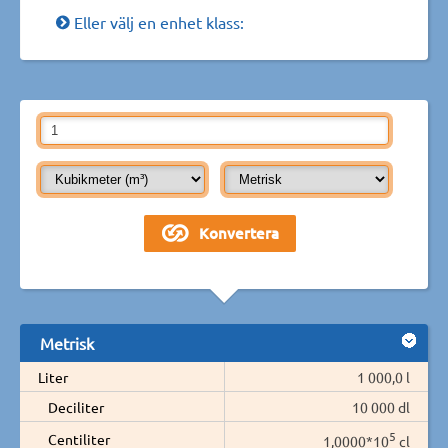
Eller välj en enhet klass:
Metrisk
Liter
1 000,0 l
Deciliter
10 000 dl
5
Centiliter
1,0000*10
cl