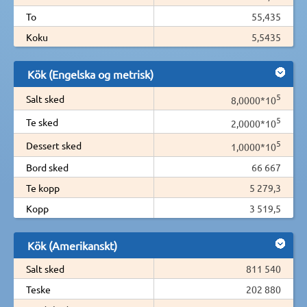
To
55,435
Koku
5,5435
Kök (Engelska og metrisk)
5
Salt sked
8,0000*10
5
Te sked
2,0000*10
5
Dessert sked
1,0000*10
Bord sked
66 667
Te kopp
5 279,3
Kopp
3 519,5
Kök (Amerikanskt)
Salt sked
811 540
Teske
202 880