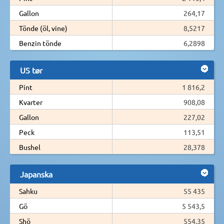
Gallon
264,17
Tönde (öl, vine)
8,5217
Benzin tönde
6,2898
US tør
Pint
1 816,2
Kvarter
908,08
Gallon
227,02
Peck
113,51
Bushel
28,378
Japanska
Sahku
55 435
Gö
5 543,5
Shö
554,35