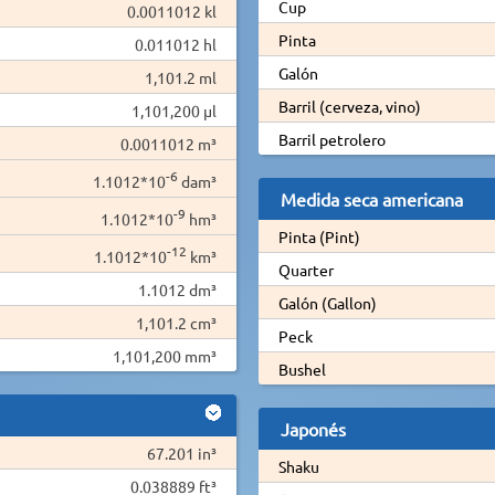
Cup
0.0011012 kl
Pinta
0.011012 hl
Galón
1,101.2 ml
Barril (cerveza, vino)
1,101,200 µl
Barril petrolero
0.0011012 m³
-6
1.1012*10
dam³
Medida seca americana
-9
1.1012*10
hm³
Pinta (Pint)
-12
1.1012*10
km³
Quarter
1.1012 dm³
Galón (Gallon)
1,101.2 cm³
Peck
1,101,200 mm³
Bushel
Japonés
67.201 in³
Shaku
0.038889 ft³