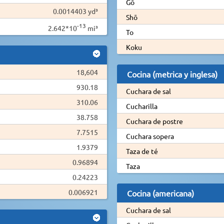
Gō
0.0014403 yd³
Shō
-13
2.642*10
mi³
To
Koku
18,604
Cocina (metrica y inglesa)
930.18
Cuchara de sal
310.06
Cucharilla
38.758
Cuchara de postre
7.7515
Cuchara sopera
1.9379
Taza de té
0.96894
Taza
0.24223
0.006921
Cocina (americana)
Cuchara de sal