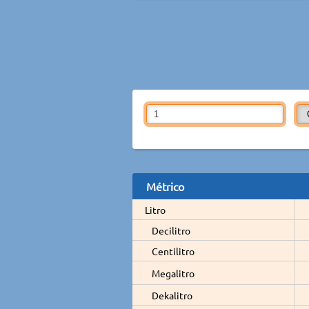
Métrico
Litro
Decilitro
Centilitro
Megalitro
Dekalitro