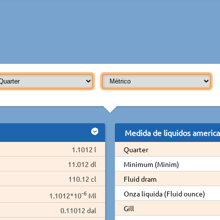
Medida de liquidos americ
1.1012 l
Quarter
11.012 dl
Minimum (Minim)
110.12 cl
Fluid dram
-6
Onza liquida (Fluid ounce)
1.1012*10
Ml
Gill
0.11012 dal