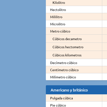
Kilolitro
Hectolitro
Mililitro
Microlitro
Metro cúbico
Cúbicos decametro
Cúbicos hectometro
Cúbicos kilometros
Decímetro cúbico
Centímetro cúbico
Milímetro cúbico
Americano y británico
Pulgada cúbica
Pie cúbico