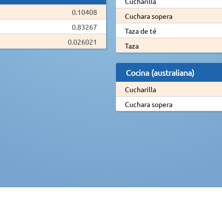
Cucharilla
0.10408
Cuchara sopera
0.83267
Taza de té
0.026021
Taza
Cocina (australiana)
Cucharilla
Cuchara sopera