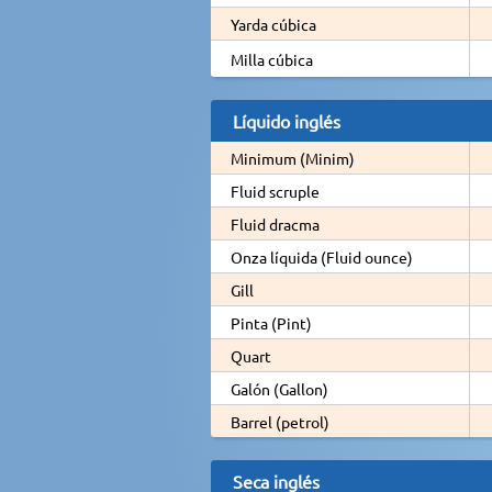
Yarda cúbica
Milla cúbica
Líquido inglés
Minimum (Minim)
Fluid scruple
Fluid dracma
Onza líquida (Fluid ounce)
Gill
Pinta (Pint)
Quart
Galón (Gallon)
Barrel (petrol)
Seca inglés