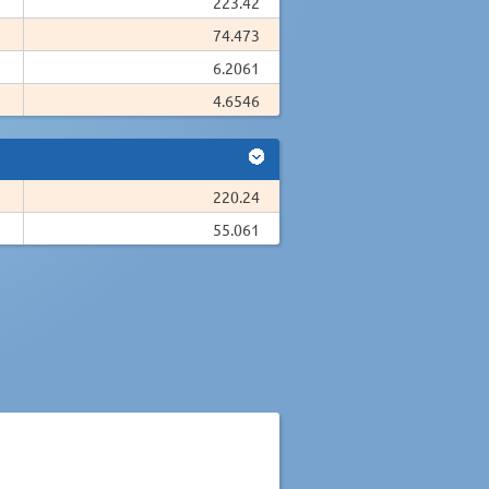
223.42
74.473
6.2061
4.6546
220.24
55.061