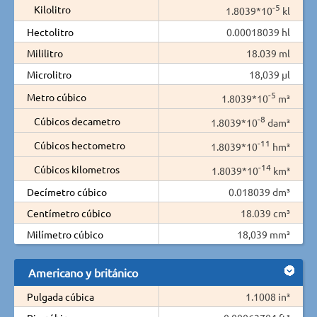
-5
Kilolitro
1.8039*10
kl
Hectolitro
0.00018039 hl
Mililitro
18.039 ml
Microlitro
18,039 µl
-5
Metro cúbico
1.8039*10
m³
-8
Cúbicos decametro
1.8039*10
dam³
-11
Cúbicos hectometro
1.8039*10
hm³
-14
Cúbicos kilometros
1.8039*10
km³
Decímetro cúbico
0.018039 dm³
Centímetro cúbico
18.039 cm³
Milímetro cúbico
18,039 mm³
Americano y británico
Pulgada cúbica
1.1008 in³