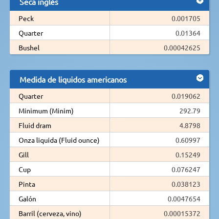
Seca inglés
Peck
0.001705
Quarter
0.01364
Bushel
0.00042625
Medida de liquidos americanos
Quarter
0.019062
Minimum (Minim)
292.79
Fluid dram
4.8798
Onza liquida (Fluid ounce)
0.60997
Gill
0.15249
Cup
0.076247
Pinta
0.038123
Galón
0.0047654
Barril (cerveza, vino)
0.00015372