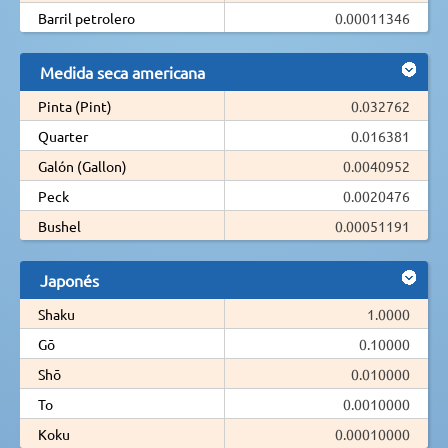
Barril petrolero
0.00011346
Medida seca americana
Pinta (Pint)
0.032762
Quarter
0.016381
Galón (Gallon)
0.0040952
Peck
0.0020476
Bushel
0.00051191
Japonés
Shaku
1.0000
Gō
0.10000
Shō
0.010000
To
0.0010000
Koku
0.00010000