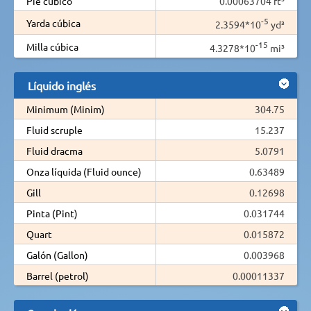
Pie cúbico
0.00063704 ft³
-5
Yarda cúbica
2.3594*10
yd³
-15
Milla cúbica
4.3278*10
mi³
Líquido inglés
Minimum (Minim)
304.75
Fluid scruple
15.237
Fluid dracma
5.0791
Onza líquida (Fluid ounce)
0.63489
Gill
0.12698
Pinta (Pint)
0.031744
Quart
0.015872
Galón (Gallon)
0.003968
Barrel (petrol)
0.00011337