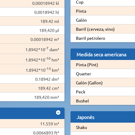
Cup
0.00018942 kl
Pinta
0.0018942 hl
Galón
189.42 ml
Barril (cerveza, vino)
189,420 µl
Barril petrolero
0.00018942 m³
-7
1.8942*10
dam³
Medida seca americana
-10
1.8942*10
hm³
Pinta (Pint)
-13
1.8942*10
km³
Quarter
0.18942 dm³
Galón (Gallon)
189.42 cm³
Peck
189,420 mm³
Bushel
Japonés
11.559 in³
Shaku
0.0066893 ft³