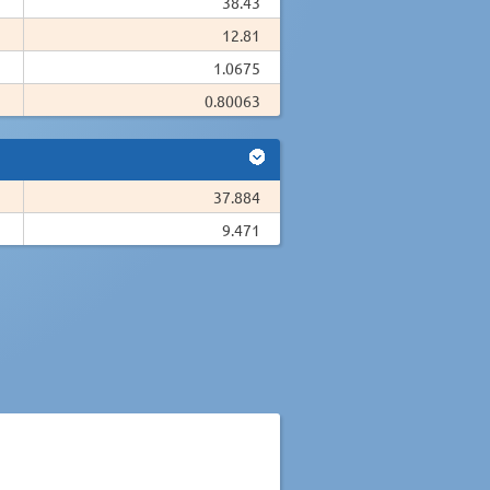
38.43
12.81
1.0675
0.80063
37.884
9.471