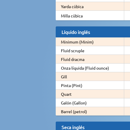
Yarda cúbica
Milla cúbica
Líquido inglés
Minimum (Minim)
Fluid scruple
Fluid dracma
Onza líquida (Fluid ounce)
Gill
Pinta (Pint)
Quart
Galón (Gallon)
Barrel (petrol)
Seca inglés