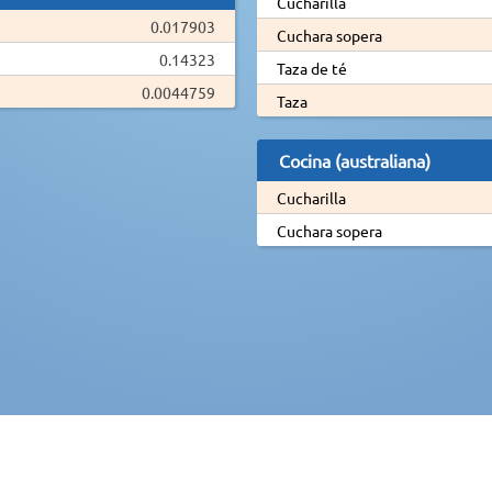
Cucharilla
0.017903
Cuchara sopera
0.14323
Taza de té
0.0044759
Taza
Cocina (australiana)
Cucharilla
Cuchara sopera