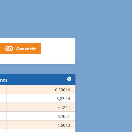
anos
0.20016
3,074.4
51.241
6.4051
1.6013