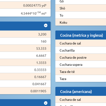
Gō
0.00024775 yd³
Shō
-14
4.5444*10
mi³
To
Koku
3,200
Cocina (metrica y inglesa)
160
Cuchara de sal
53.333
Cucharilla
6.6667
Cuchara de postre
1.3333
Cuchara sopera
0.33333
Taza de té
0.16667
Taza
0.041667
0.0011905
Cocina (americana)
Cuchara de sal