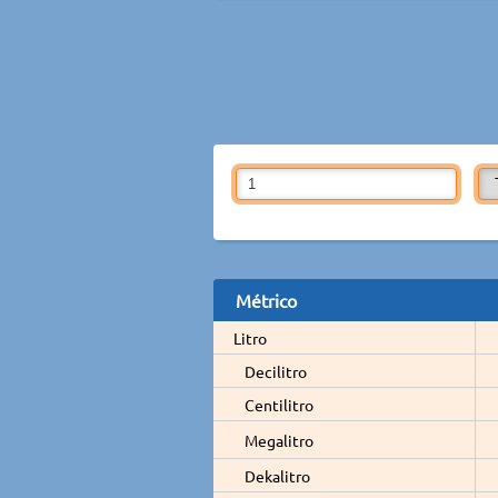
Métrico
Litro
Decilitro
Centilitro
Megalitro
Dekalitro