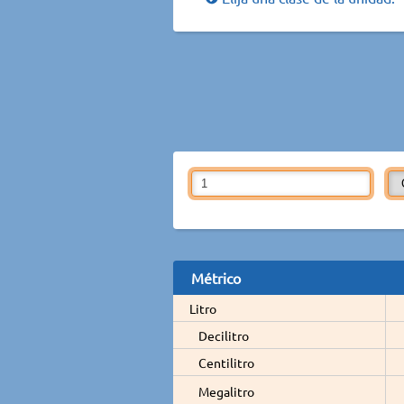
Métrico
Litro
Decilitro
Centilitro
Megalitro