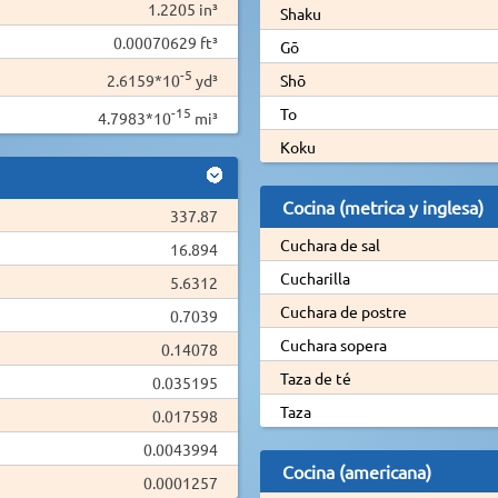
1.2205 in³
Shaku
0.00070629 ft³
Gō
-5
2.6159*10
yd³
Shō
-15
To
4.7983*10
mi³
Koku
Cocina (metrica y inglesa)
337.87
Cuchara de sal
16.894
Cucharilla
5.6312
Cuchara de postre
0.7039
Cuchara sopera
0.14078
Taza de té
0.035195
Taza
0.017598
0.0043994
Cocina (americana)
0.0001257