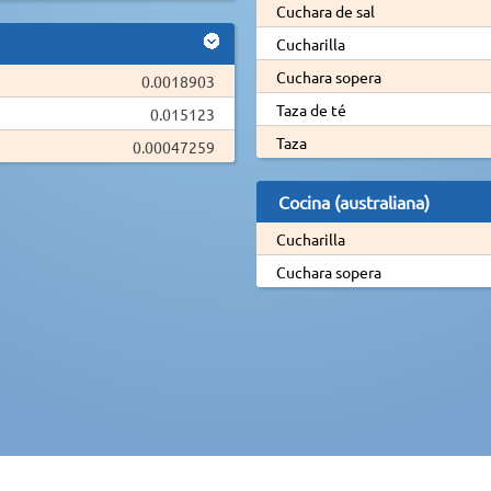
Cuchara de sal
Cucharilla
Cuchara sopera
0.0018903
Taza de té
0.015123
Taza
0.00047259
Cocina (australiana)
Cucharilla
Cuchara sopera