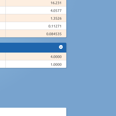
16.231
4.0577
1.3526
0.11271
0.084535
4.0000
1.0000