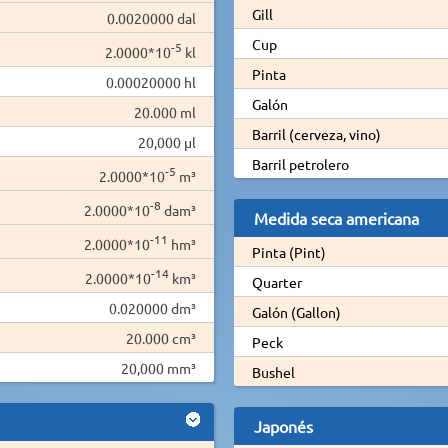
Gill
0.0020000 dal
Cup
-5
2.0000*10
kl
Pinta
0.00020000 hl
Galón
20.000 ml
Barril (cerveza, vino)
20,000 µl
Barril petrolero
-5
2.0000*10
m³
-8
2.0000*10
dam³
Medida seca americana
-11
2.0000*10
hm³
Pinta (Pint)
-14
2.0000*10
km³
Quarter
0.020000 dm³
Galón (Gallon)
20.000 cm³
Peck
20,000 mm³
Bushel
Japonés