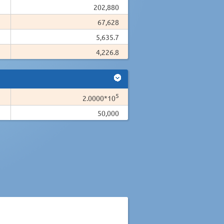
202,880
67,628
5,635.7
4,226.8
5
2.0000*10
50,000