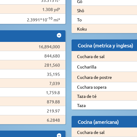
Gō
1.308 yd³
Shō
-10
2.3991*10
mi³
To
Koku
Cocina (metrica y inglesa)
16,894,000
844,680
Cuchara de sal
281,560
Cucharilla
35,195
Cuchara de postre
7,039
Cuchara sopera
1,759.8
Taza de té
879.88
Taza
219.97
6.2848
Cocina (americana)
Cuchara de sal