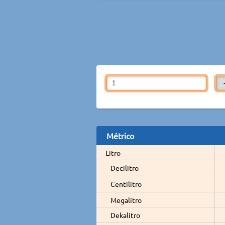
Métrico
Litro
Decilitro
Centilitro
Megalitro
Dekalitro