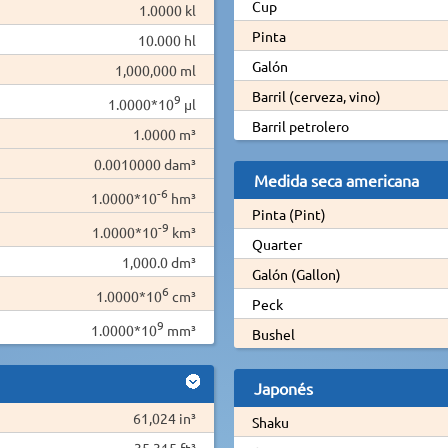
Cup
1.0000 kl
Pinta
10.000 hl
Galón
1,000,000 ml
Barril (cerveza, vino)
9
1.0000*10
µl
Barril petrolero
1.0000 m³
0.0010000 dam³
Medida seca americana
-6
1.0000*10
hm³
Pinta (Pint)
-9
1.0000*10
km³
Quarter
1,000.0 dm³
Galón (Gallon)
6
1.0000*10
cm³
Peck
9
1.0000*10
mm³
Bushel
Japonés
61,024 in³
Shaku
35.315 ft³