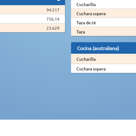
Cucharilla
94.517
Cuchara sopera
756.14
Taza de té
23.629
Taza
Cocina (australiana)
Cucharilla
Cuchara sopera