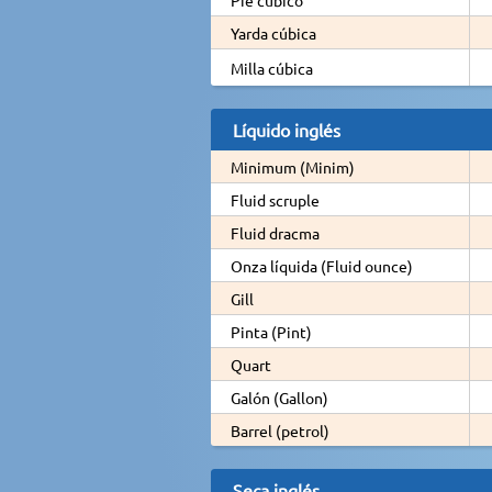
Yarda cúbica
Milla cúbica
Líquido inglés
Minimum (Minim)
Fluid scruple
Fluid dracma
Onza líquida (Fluid ounce)
Gill
Pinta (Pint)
Quart
Galón (Gallon)
Barrel (petrol)
Seca inglés