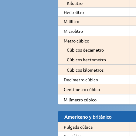
Kilolitro
Hectolitro
Mililitro
Microlitro
Metro cúbico
Cúbicos decametro
Cúbicos hectometro
Cúbicos kilometros
Decímetro cúbico
Centímetro cúbico
Milímetro cúbico
Americano y británico
Pulgada cúbica
Pie cúbico