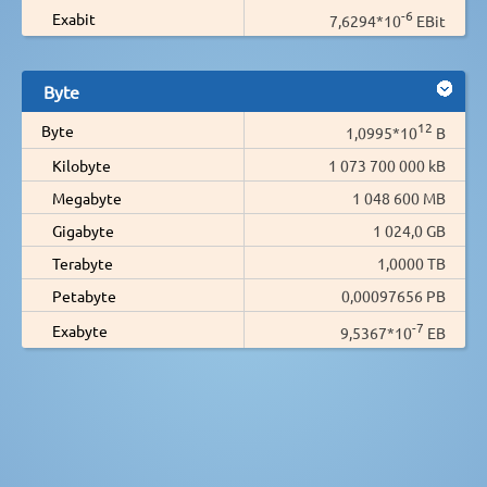
-6
Exabit
7,6294*10
EBit
Byte
12
Byte
1,0995*10
B
Kilobyte
1 073 700 000 kB
Megabyte
1 048 600 MB
Gigabyte
1 024,0 GB
Terabyte
1,0000 TB
Petabyte
0,00097656 PB
-7
Exabyte
9,5367*10
EB