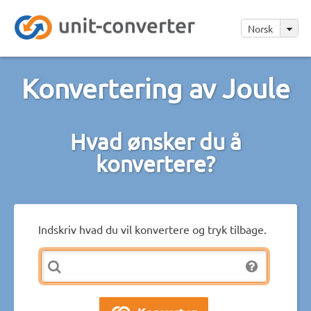
Norsk
Konvertering av Joule
Hvad ønsker du å
konvertere?
Indskriv hvad du vil konvertere og tryk tilbage.