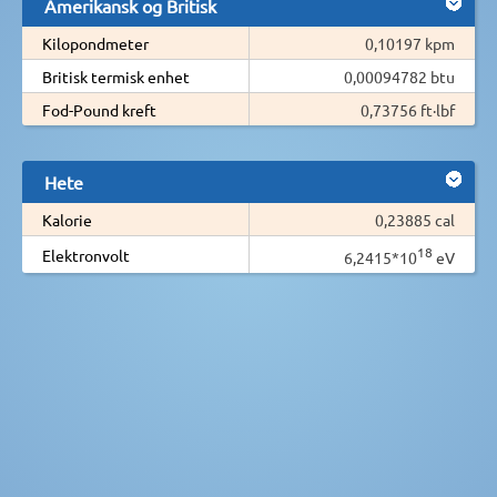
Amerikansk og Britisk
Kilopondmeter
0,10197 kpm
Britisk termisk enhet
0,00094782 btu
Fod-Pound kreft
0,73756 ft·lbf
Hete
Kalorie
0,23885 cal
18
Elektronvolt
6,2415*10
eV