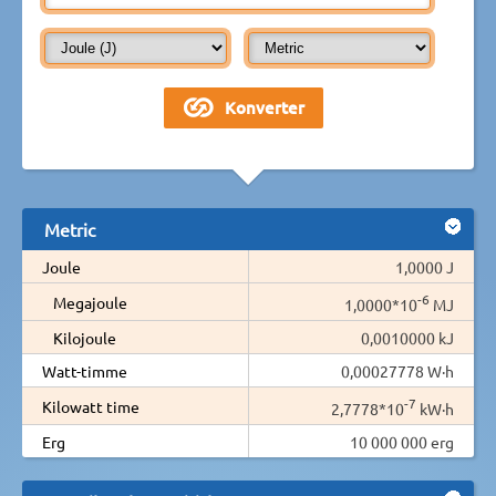
Metric
Joule
1,0000 J
-6
Megajoule
1,0000*10
MJ
Kilojoule
0,0010000 kJ
Watt-timme
0,00027778 W·h
-7
Kilowatt time
2,7778*10
kW·h
Erg
10 000 000 erg