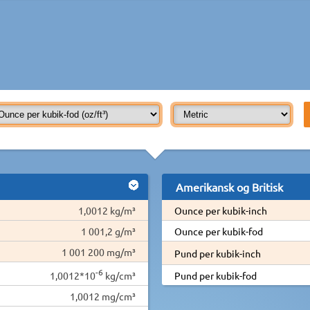
Amerikansk og Britisk
1,0012 kg/m³
Ounce per kubik-inch
1 001,2 g/m³
Ounce per kubik-fod
1 001 200 mg/m³
Pund per kubik-inch
-6
1,0012*10
kg/cm³
Pund per kubik-fod
1,0012 mg/cm³