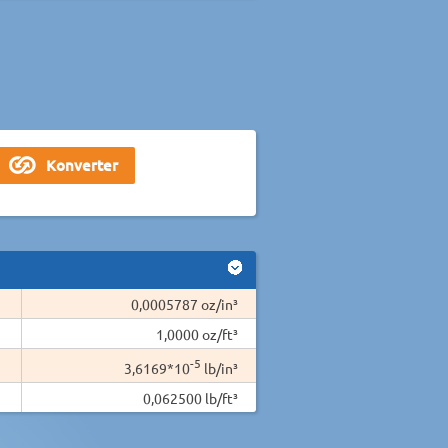
0,0005787 oz/in³
1,0000 oz/ft³
-5
3,6169*10
lb/in³
0,062500 lb/ft³