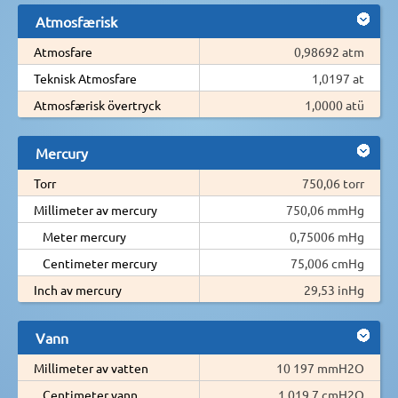
Atmosfærisk
Atmosfare
0,98692 atm
Teknisk Atmosfare
1,0197 at
Atmosfærisk övertryck
1,0000 atü
Mercury
Torr
750,06 torr
Millimeter av mercury
750,06 mmHg
Meter mercury
0,75006 mHg
Centimeter mercury
75,006 cmHg
Inch av mercury
29,53 inHg
Vann
Millimeter av vatten
10 197 mmH2O
Centimeter vann
1 019,7 cmH2O