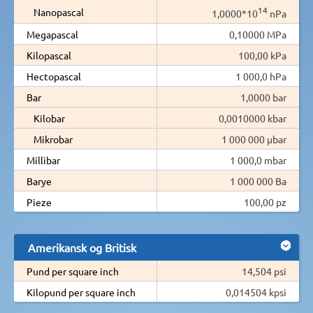
14
Nanopascal
1,0000*10
nPa
Megapascal
0,10000 MPa
Kilopascal
100,00 kPa
Hectopascal
1 000,0 hPa
Bar
1,0000 bar
Kilobar
0,0010000 kbar
Mikrobar
1 000 000 µbar
Millibar
1 000,0 mbar
Barye
1 000 000 Ba
Pieze
100,00 pz
Amerikansk og Britisk
Pund per square inch
14,504 psi
Kilopund per square inch
0,014504 kpsi