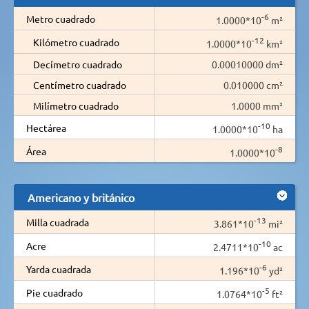
-6
Metro cuadrado
1.0000*10
m²
-12
Kilómetro cuadrado
1.0000*10
km²
Decímetro cuadrado
0.00010000 dm²
Centímetro cuadrado
0.010000 cm²
Milímetro cuadrado
1.0000 mm²
-10
Hectárea
1.0000*10
ha
-8
Área
1.0000*10
Americano y británico
-13
Milla cuadrada
3.861*10
mi²
-10
Acre
2.4711*10
ac
-6
Yarda cuadrada
1.196*10
yd²
-5
Pie cuadrado
1.0764*10
ft²