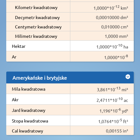
-12
Kilometr kwadratowy
1,0000*10
km²
Decymetr kwadratowy
0,00010000 dm²
Centymetr kwadratowy
0,010000 cm²
Milimetr kwadratowy
1,0000 mm²
-10
Hektar
1,0000*10
ha
-8
Ar
1,0000*10
Amerykańske i brytyjske
-13
Mila kwadratowa
3,861*10
mi²
-10
Akr
2,4711*10
ac
-6
Jard kwadratowy
1,196*10
yd²
-5
Stopa kwadratowa
1,0764*10
ft²
Cal kwadratowy
0,00155 in²