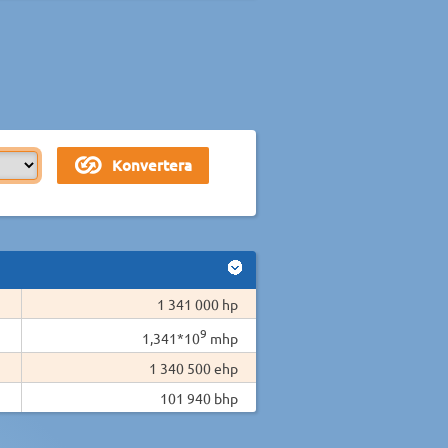
1 341 000 hp
9
1,341*10
mhp
1 340 500 ehp
101 940 bhp