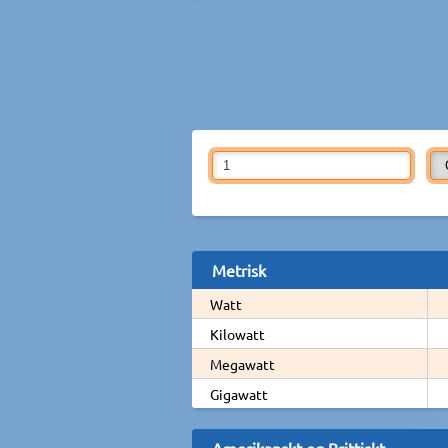
Metrisk
Watt
Kilowatt
Megawatt
Gigawatt
Amerikanskt og Brittiskt