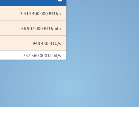
3 414 400 000 BTU/h
56 907 000 BTU/min
948 450 BTU/s
737 560 000 ft·lbf/s