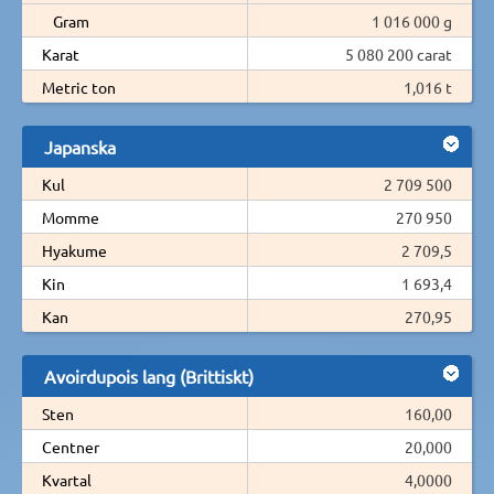
Gram
1 016 000 g
Karat
5 080 200 carat
Metric ton
1,016 t
Japanska
Kul
2 709 500
Momme
270 950
Hyakume
2 709,5
Kin
1 693,4
Kan
270,95
Avoirdupois lang (Brittiskt)
Sten
160,00
Centner
20,000
Kvartal
4,0000