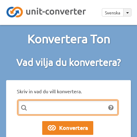
Svenska
Konvertera Ton
Vad vilja du konvertera?
Skriv in vad du vill konvertera.