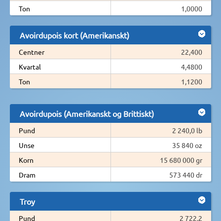
Ton
1,0000
Avoirdupois kort (Amerikanskt)
Centner
22,400
Kvartal
4,4800
Ton
1,1200
Avoirdupois (Amerikanskt og Brittiskt)
Pund
2 240,0 lb
Unse
35 840 oz
Korn
15 680 000 gr
Dram
573 440 dr
Troy
Pund
2 722,2