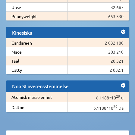
Unse
32 667
Pennyweight
653 330
Kinesiska
Candareen
2 032 100
Mace
203 210
Tael
20 321
Catty
2 032,1
Non SI overensstemmelse
29
Atomisk masse enhet
6,1188*10
u
29
Dalton
6,1188*10
Da